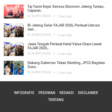
Taj Yasin Kejar Sensus Ekonomi Jateng Tuntas,
Capaian…
M. NURROZIKAN
1 hari lalu
BI Jateng Gelar FAJAR 2026, Perkuat Literasi
dan…
M. NURROZIKAN
2 hari lalu
Jawa Tengah Perkuat Halal Value Chain Lewat
FAJAR 2026,…
M. NURROZIKAN
2 hari lalu
Dukung Gubernur Tekan Stunting, JPCC Bagikan
Susu…
M. NURROZIKAN
2 hari lalu
INFOGRAFIS
PEDOMAN
REDAKSI
DISCLAIMER
TENTANG