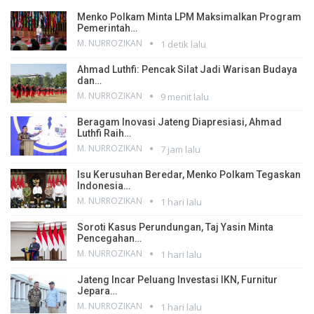
Menko Polkam Minta LPM Maksimalkan Program
Pemerintah…
M. NURROZIKAN
1 detik lalu
Ahmad Luthfi: Pencak Silat Jadi Warisan Budaya
dan…
M. NURROZIKAN
9 menit lalu
Beragam Inovasi Jateng Diapresiasi, Ahmad
Luthfi Raih…
M. NURROZIKAN
7 jam lalu
Isu Kerusuhan Beredar, Menko Polkam Tegaskan
Indonesia…
M. NURROZIKAN
1 hari lalu
Soroti Kasus Perundungan, Taj Yasin Minta
Pencegahan…
M. NURROZIKAN
1 hari lalu
Jateng Incar Peluang Investasi IKN, Furnitur
Jepara…
M. NURROZIKAN
1 hari lalu