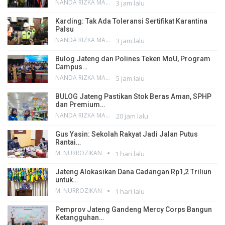
NANDA RIZKA MAHENDRA
3 jam lalu
Karding: Tak Ada Toleransi Sertifikat Karantina
Palsu
NANDA RIZKA MAHENDRA
3 jam lalu
Bulog Jateng dan Polines Teken MoU, Program
Campus…
NANDA RIZKA MAHENDRA
5 jam lalu
BULOG Jateng Pastikan Stok Beras Aman, SPHP
dan Premium…
NANDA RIZKA MAHENDRA
20 jam lalu
Gus Yasin: Sekolah Rakyat Jadi Jalan Putus
Rantai…
M. NURROZIKAN
1 hari lalu
Jateng Alokasikan Dana Cadangan Rp1,2 Triliun
untuk…
M. NURROZIKAN
1 hari lalu
Pemprov Jateng Gandeng Mercy Corps Bangun
Ketangguhan…