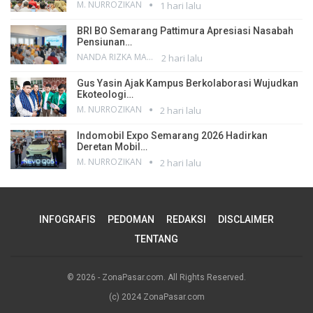
M. NURROZIKAN
1 hari lalu
BRI BO Semarang Pattimura Apresiasi Nasabah
Pensiunan…
NANDA RIZKA MAHENDRA
2 hari lalu
Gus Yasin Ajak Kampus Berkolaborasi Wujudkan
Ekoteologi…
M. NURROZIKAN
2 hari lalu
Indomobil Expo Semarang 2026 Hadirkan
Deretan Mobil…
M. NURROZIKAN
2 hari lalu
INFOGRAFIS
PEDOMAN
REDAKSI
DISCLAIMER
TENTANG
© 2026 - ZonaPasar.com. All Rights Reserved.
(c) 2024 ZonaPasar.com