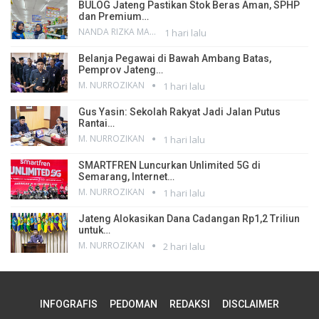
BULOG Jateng Pastikan Stok Beras Aman, SPHP
dan Premium…
NANDA RIZKA MAHENDRA
1 hari lalu
Belanja Pegawai di Bawah Ambang Batas,
Pemprov Jateng…
M. NURROZIKAN
1 hari lalu
Gus Yasin: Sekolah Rakyat Jadi Jalan Putus
Rantai…
M. NURROZIKAN
1 hari lalu
SMARTFREN Luncurkan Unlimited 5G di
Semarang, Internet…
M. NURROZIKAN
1 hari lalu
Jateng Alokasikan Dana Cadangan Rp1,2 Triliun
untuk…
M. NURROZIKAN
2 hari lalu
INFOGRAFIS
PEDOMAN
REDAKSI
DISCLAIMER