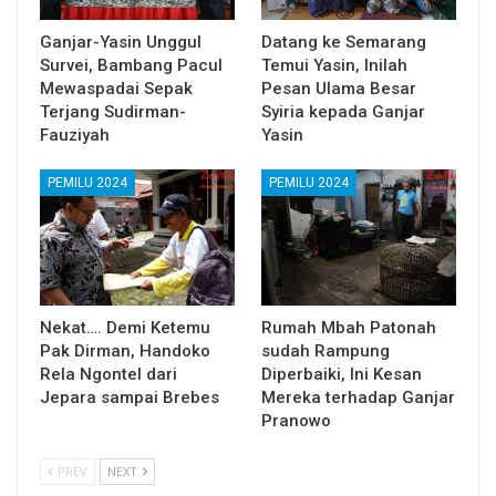
Ganjar-Yasin Unggul
Datang ke Semarang
Survei, Bambang Pacul
Temui Yasin, Inilah
Mewaspadai Sepak
Pesan Ulama Besar
Terjang Sudirman-
Syiria kepada Ganjar
Fauziyah
Yasin
PEMILU 2024
PEMILU 2024
Nekat…. Demi Ketemu
Rumah Mbah Patonah
Pak Dirman, Handoko
sudah Rampung
Rela Ngontel dari
Diperbaiki, Ini Kesan
Jepara sampai Brebes
Mereka terhadap Ganjar
Pranowo
PREV
NEXT