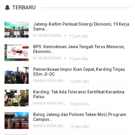
TERBARU
Jateng-Kaltim Perkuat Sinergi Ekonomi, 19 Kerja
Sama…
M. NURROZIKAN
11 jam lalu
BPS: Kemiskinan Jawa Tengah Terus Menurun,
Ekonomi…
M. NURROZIKAN
11 jam lalu
Pemeriksaan Impor Kian Cepat, Karding Tinjau
SSm JI-QC
NANDA RIZKA MAHENDRA
12 jam lalu
Karding: Tak Ada Toleransi Sertifikat Karantina
Palsu
NANDA RIZKA MAHENDRA
13 jam lalu
Bulog Jateng dan Polines Teken MoU, Program
Campus…
NANDA RIZKA MAHENDRA
15 jam lalu