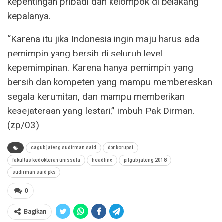
kepentingan pribadi dan kelompok di belakang
kepalanya.
“Karena itu jika Indonesia ingin maju harus ada
pemimpin yang bersih di seluruh level
kepemimpinan. Karena hanya pemimpin yang
bersih dan kompeten yang mampu membereskan
segala kerumitan, dan mampu memberikan
kesejateraan yang lestari,” imbuh Pak Dirman.
(zp/03)
cagub jateng sudirman said
dpr korupsi
fakultas kedokteran unissula
headline
pilgub jateng 2018
sudirman said pks
0
Bagikan