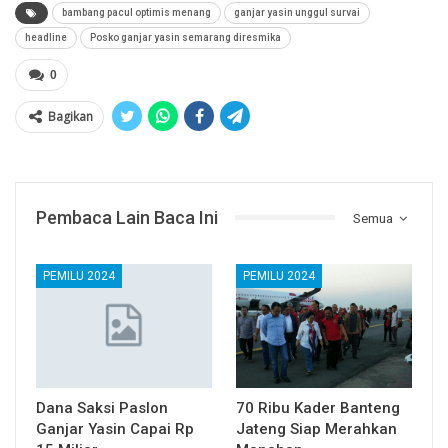
bambang pacul optimis menang
ganjar yasin unggul survai
headline
Posko ganjar yasin semarang diresmika
0
Bagikan
Pembaca Lain Baca Ini
Semua
PEMILU 2024
PEMILU 2024
Dana Saksi Paslon
70 Ribu Kader Banteng
Ganjar Yasin Capai Rp
Jateng Siap Merahkan