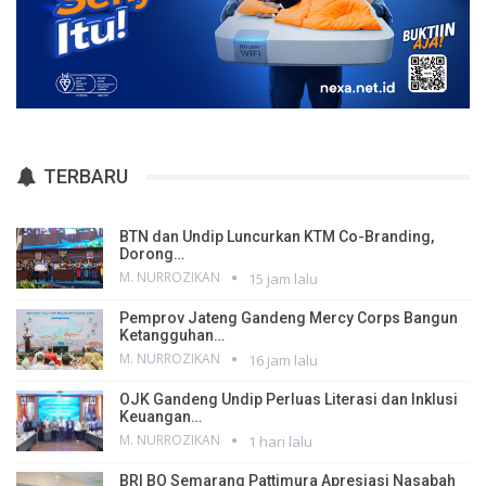
TERBARU
BTN dan Undip Luncurkan KTM Co-Branding,
Dorong…
M. NURROZIKAN
15 jam lalu
Pemprov Jateng Gandeng Mercy Corps Bangun
Ketangguhan…
M. NURROZIKAN
16 jam lalu
OJK Gandeng Undip Perluas Literasi dan Inklusi
Keuangan…
M. NURROZIKAN
1 hari lalu
BRI BO Semarang Pattimura Apresiasi Nasabah