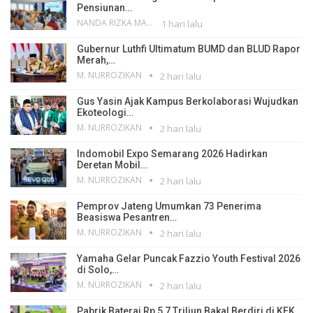
Pensiunan…
NANDA RIZKA MAHENDRA
1 hari lalu
Gubernur Luthfi Ultimatum BUMD dan BLUD Rapor
Merah,…
M. NURROZIKAN
2 hari lalu
Gus Yasin Ajak Kampus Berkolaborasi Wujudkan
Ekoteologi…
M. NURROZIKAN
2 hari lalu
Indomobil Expo Semarang 2026 Hadirkan
Deretan Mobil…
M. NURROZIKAN
2 hari lalu
Pemprov Jateng Umumkan 73 Penerima
Beasiswa Pesantren…
M. NURROZIKAN
2 hari lalu
Yamaha Gelar Puncak Fazzio Youth Festival 2026
di Solo,…
M. NURROZIKAN
2 hari lalu
Pabrik Baterai Rp 5,7 Triliun Bakal Berdiri di KEK…