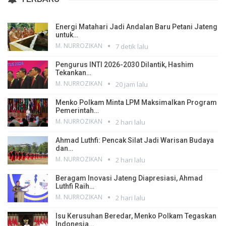
Energi Matahari Jadi Andalan Baru Petani Jateng
untuk…
M. NURROZIKAN
7 detik lalu
Pengurus INTI 2026-2030 Dilantik, Hashim
Tekankan…
M. NURROZIKAN
20 jam lalu
Menko Polkam Minta LPM Maksimalkan Program
Pemerintah…
M. NURROZIKAN
2 hari lalu
Ahmad Luthfi: Pencak Silat Jadi Warisan Budaya
dan…
M. NURROZIKAN
2 hari lalu
Beragam Inovasi Jateng Diapresiasi, Ahmad
Luthfi Raih…
M. NURROZIKAN
2 hari lalu
Isu Kerusuhan Beredar, Menko Polkam Tegaskan
Indonesia…