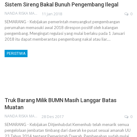
Sistem Sireng Bakal Bunuh Pengembang Ilegal
NANDA RISKA MAHENDRA
11 Jan 2018
0
SEMARANG - Kebijakan pemerintah menyangkut pengembangan
perumahan memasuki awal 2018 direspon positif oleh kalangan
pengembang. Mengingat regulasi yang mulai berlaku pada 1 Januari
2018 itu dapat memberantas pengembang nakal atau liar.…
PERISTIWA
Truk Barang Milik BUMN Masih Langgar Batas
Muatan
NANDA RISKA MAHENDRA
28 Des 2017
0
SEMARANG - Kebijakan Ditjenhubdat Kemenhub telah menarik semua
pengelolaan jembatan timbang dari daerah ke pusat sesuai amanah UU
23 Tahun 2014 tentang Pemerintah Daerah. Pembenahan sudah mulai