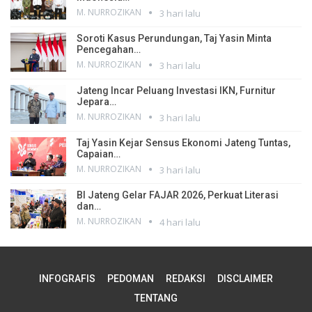
M. NURROZIKAN
3 hari lalu
Soroti Kasus Perundungan, Taj Yasin Minta
Pencegahan…
M. NURROZIKAN
3 hari lalu
Jateng Incar Peluang Investasi IKN, Furnitur
Jepara…
M. NURROZIKAN
3 hari lalu
Taj Yasin Kejar Sensus Ekonomi Jateng Tuntas,
Capaian…
M. NURROZIKAN
3 hari lalu
BI Jateng Gelar FAJAR 2026, Perkuat Literasi
dan…
M. NURROZIKAN
4 hari lalu
INFOGRAFIS
PEDOMAN
REDAKSI
DISCLAIMER
TENTANG