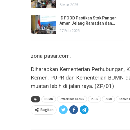
6 Mar 2025
ID FOOD Pastikan Stok Pangan
Aman Jelang Ramadan dan…
27 Feb 2025
zona pasar.com.
Diharapkan Kementerian Perhubungan, K
Kemen. PUPR dan Kementerian BUMN da
muatan lebih di jalan raya. (ZP/01)
BUMN
Petrokimia Gresik
PUPR
Pusri
Semen 
Bagikan