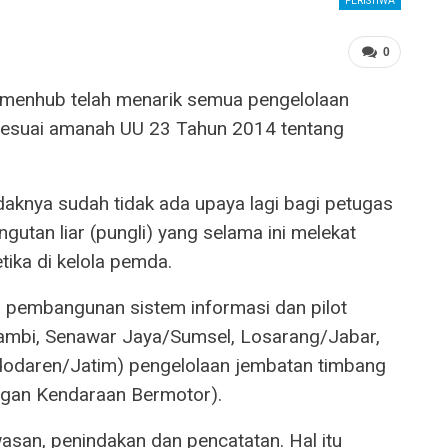
PERISTIWA
0
emenhub telah menarik semua pengelolaan
 sesuai amanah UU 23 Tahun 2014 tentang
aknya sudah tidak ada upaya lagi bagi petugas
gutan liar (pungli) yang selama ini melekat
ika di kelola pemda.
 pembangunan sistem informasi dan pilot
ambi, Senawar Jaya/Sumsel, Losarang/Jabar,
odaren/Jatim) pengelolaan jembatan timbang
ngan Kendaraan Bermotor).
san, penindakan dan pencatatan. Hal itu