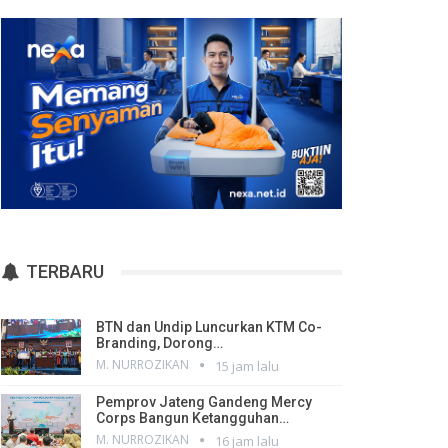
TERBARU
BTN dan Undip Luncurkan KTM Co-
Branding, Dorong…
M. NURROZIKAN
15 jam lalu
Pemprov Jateng Gandeng Mercy
Corps Bangun Ketangguhan…
M. NURROZIKAN
16 jam lalu