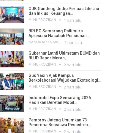
OJK Gandeng Undip Perluas Literasi
dan Inklusi Keuangan…
M. NURROZIKAN
1 hari lalu
BRI BO Semarang Pattimura
Apresiasi Nasabah Pensiunan…
NANDA RIZKA MAHENDRA
1 hari lalu
Gubernur Luthfi Ultimatum BUMD dan
BLUD Rapor Merah,…
M. NURROZIKAN
2 hari lalu
Gus Yasin Ajak Kampus
Berkolaborasi Wujudkan Ekoteologi…
M. NURROZIKAN
2 hari lalu
Indomobil Expo Semarang 2026
Hadirkan Deretan Mobil…
M. NURROZIKAN
2 hari lalu
Pemprov Jateng Umumkan 73
Penerima Beasiswa Pesantren…
M. NURROZIKAN
2 hari lalu