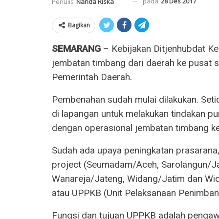
pada
28 Des 2017
Penulis
Nanda Riska Mahendra
Bagikan
SEMARANG
– Kebijakan Ditjenhubdat K
jembatan timbang dari daerah ke pusat
Pemerintah Daerah.
Pembenahan sudah mulai dilakukan. Setid
di lapangan untuk melakukan tindakan pun
dengan operasional jembatan timbang ket
Sudah ada upaya peningkatan prasarana,
project (Seumadam/Aceh, Sarolangun/J
Wanareja/Jateng, Widang/Jatim dan Wid
atau UPPKB (Unit Pelaksanaan Penimba
Fungsi dan tujuan UPPKB adalah pengawa