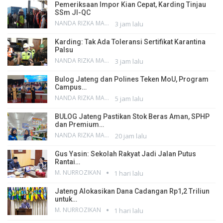
Pemeriksaan Impor Kian Cepat, Karding Tinjau
SSm JI-QC
NANDA RIZKA MAHENDRA
3 jam lalu
Karding: Tak Ada Toleransi Sertifikat Karantina
Palsu
NANDA RIZKA MAHENDRA
3 jam lalu
Bulog Jateng dan Polines Teken MoU, Program
Campus…
NANDA RIZKA MAHENDRA
5 jam lalu
BULOG Jateng Pastikan Stok Beras Aman, SPHP
dan Premium…
NANDA RIZKA MAHENDRA
20 jam lalu
Gus Yasin: Sekolah Rakyat Jadi Jalan Putus
Rantai…
M. NURROZIKAN
1 hari lalu
Jateng Alokasikan Dana Cadangan Rp1,2 Triliun
untuk…
M. NURROZIKAN
1 hari lalu