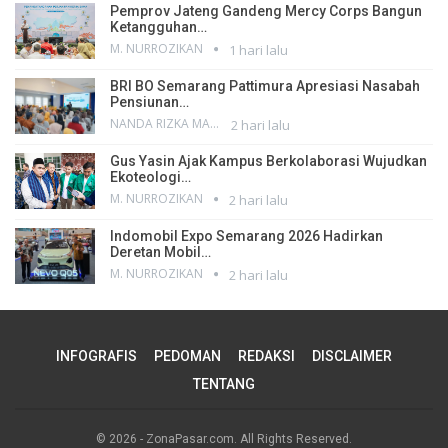
Pemprov Jateng Gandeng Mercy Corps Bangun
Ketangguhan…
M. NURROZIKAN
1 hari lalu
BRI BO Semarang Pattimura Apresiasi Nasabah
Pensiunan…
NANDA RIZKA MAHENDRA
2 hari lalu
Gus Yasin Ajak Kampus Berkolaborasi Wujudkan
Ekoteologi…
M. NURROZIKAN
2 hari lalu
Indomobil Expo Semarang 2026 Hadirkan
Deretan Mobil…
M. NURROZIKAN
2 hari lalu
INFOGRAFIS
PEDOMAN
REDAKSI
DISCLAIMER
TENTANG
© 2026 - ZonaPasar.com. All Rights Reserved.