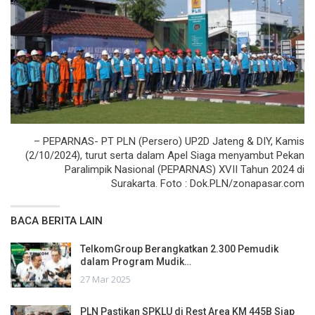
– PEPARNAS- PT PLN (Persero) UP2D Jateng & DIY, Kamis
(2/10/2024), turut serta dalam Apel Siaga menyambut Pekan
Paralimpik Nasional (PEPARNAS) XVII Tahun 2024 di
Surakarta. Foto : Dok.PLN/zonapasar.com
BACA BERITA LAIN
TelkomGroup Berangkatkan 2.300 Pemudik
dalam Program Mudik…
27 Mar 2025
PLN Pastikan SPKLU di Rest Area KM 445B Siap