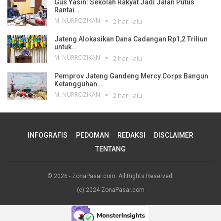
Gus Yasin: Sekolah Rakyat Jadi Jalan Putus
Rantai…
M. NURROZIKAN
2 hari lalu
Jateng Alokasikan Dana Cadangan Rp1,2 Triliun
untuk…
M. NURROZIKAN
2 hari lalu
Pemprov Jateng Gandeng Mercy Corps Bangun
Ketangguhan…
M. NURROZIKAN
2 hari lalu
INFOGRAFIS
PEDOMAN
REDAKSI
DISCLAIMER
TENTANG
© 2026 - ZonaPasar.com. All Rights Reserved.
(c) 2024 ZonaPasar.com