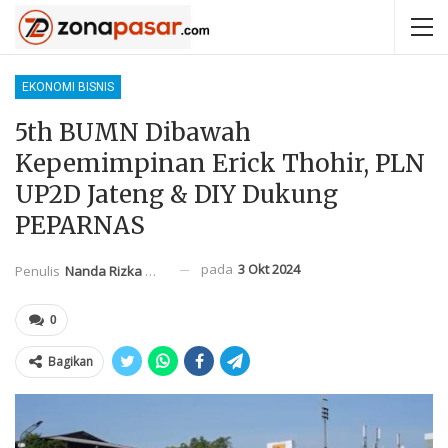
EKONOMI BISNIS
5th BUMN Dibawah
Kepemimpinan Erick Thohir, PLN
UP2D Jateng & DIY Dukung
PEPARNAS
pada
3 Okt 2024
Penulis
Nanda Rizka Mahendra
0
Bagikan