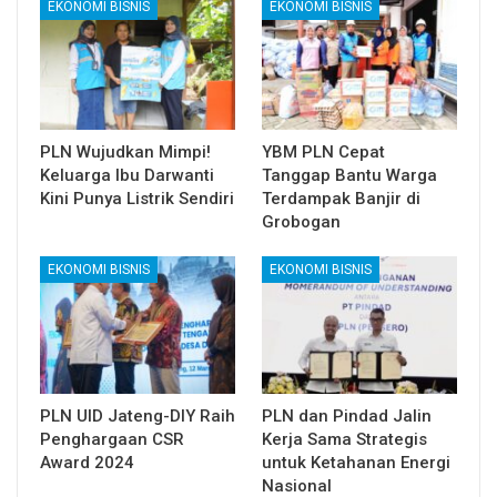
EKONOMI BISNIS
EKONOMI BISNIS
PLN Wujudkan Mimpi!
YBM PLN Cepat
Keluarga Ibu Darwanti
Tanggap Bantu Warga
Kini Punya Listrik Sendiri
Terdampak Banjir di
Grobogan
EKONOMI BISNIS
EKONOMI BISNIS
PLN UID Jateng-DIY Raih
PLN dan Pindad Jalin
Penghargaan CSR
Kerja Sama Strategis
Award 2024
untuk Ketahanan Energi
Nasional