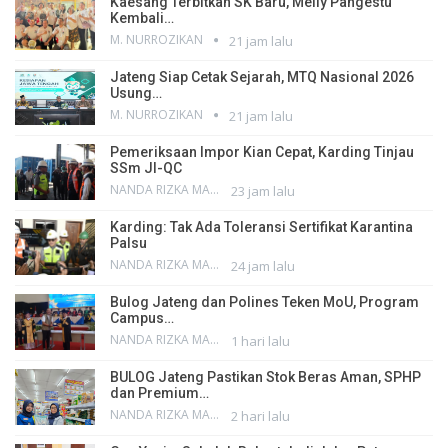
Kaesang Terbitkan SK Baru, Melly Pangestu
Kembali…
M. NURROZIKAN
21 jam lalu
Jateng Siap Cetak Sejarah, MTQ Nasional 2026
Usung…
M. NURROZIKAN
21 jam lalu
Pemeriksaan Impor Kian Cepat, Karding Tinjau
SSm JI-QC
NANDA RIZKA MAHENDRA
23 jam lalu
Karding: Tak Ada Toleransi Sertifikat Karantina
Palsu
NANDA RIZKA MAHENDRA
24 jam lalu
Bulog Jateng dan Polines Teken MoU, Program
Campus…
NANDA RIZKA MAHENDRA
1 hari lalu
BULOG Jateng Pastikan Stok Beras Aman, SPHP
dan Premium…
NANDA RIZKA MAHENDRA
2 hari lalu