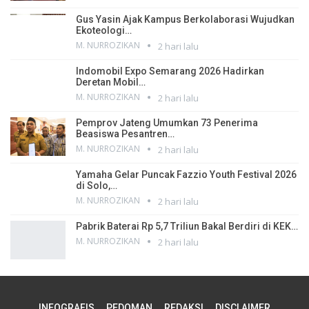
Gus Yasin Ajak Kampus Berkolaborasi Wujudkan
Ekoteologi…
M. NURROZIKAN
2 hari lalu
Indomobil Expo Semarang 2026 Hadirkan
Deretan Mobil…
M. NURROZIKAN
2 hari lalu
Pemprov Jateng Umumkan 73 Penerima
Beasiswa Pesantren…
M. NURROZIKAN
2 hari lalu
Yamaha Gelar Puncak Fazzio Youth Festival 2026
di Solo,…
M. NURROZIKAN
2 hari lalu
Pabrik Baterai Rp 5,7 Triliun Bakal Berdiri di KEK…
M. NURROZIKAN
2 hari lalu
INFOGRAFIS
PEDOMAN
REDAKSI
DISCLAIMER