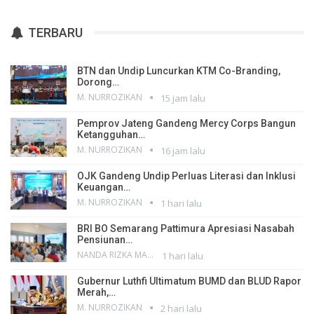
TERBARU
BTN dan Undip Luncurkan KTM Co-Branding,
Dorong…
M. NURROZIKAN
15 jam lalu
Pemprov Jateng Gandeng Mercy Corps Bangun
Ketangguhan…
M. NURROZIKAN
16 jam lalu
OJK Gandeng Undip Perluas Literasi dan Inklusi
Keuangan…
M. NURROZIKAN
1 hari lalu
BRI BO Semarang Pattimura Apresiasi Nasabah
Pensiunan…
NANDA RIZKA MAHENDRA
1 hari lalu
Gubernur Luthfi Ultimatum BUMD dan BLUD Rapor
Merah,…
M. NURROZIKAN
2 hari lalu