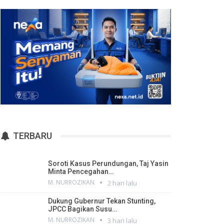
TERBARU
Soroti Kasus Perundungan, Taj Yasin
Minta Pencegahan…
M. NURROZIKAN
2 hari lalu
Dukung Gubernur Tekan Stunting,
JPCC Bagikan Susu…
M. NURROZIKAN
3 hari lalu