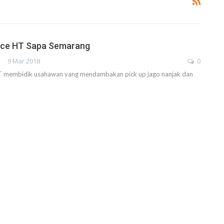
Ace HT Sapa Semarang
9 Mar 2018
0
T membidik usahawan yang mendambakan pick up jago nanjak dan