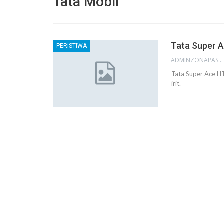
Tata Mobil
Tata Super 
PERISTIWA
ADMINZONAPASAR
Tata Super Ace H
irit.