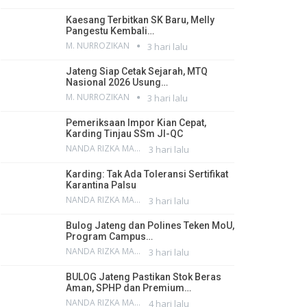
Kaesang Terbitkan SK Baru, Melly
Pangestu Kembali…
M. NURROZIKAN
3 hari lalu
Jateng Siap Cetak Sejarah, MTQ
Nasional 2026 Usung…
M. NURROZIKAN
3 hari lalu
Pemeriksaan Impor Kian Cepat,
Karding Tinjau SSm JI-QC
NANDA RIZKA MAHENDRA
3 hari lalu
Karding: Tak Ada Toleransi Sertifikat
Karantina Palsu
NANDA RIZKA MAHENDRA
3 hari lalu
Bulog Jateng dan Polines Teken MoU,
Program Campus…
NANDA RIZKA MAHENDRA
3 hari lalu
BULOG Jateng Pastikan Stok Beras
Aman, SPHP dan Premium…
NANDA RIZKA MAHENDRA
4 hari lalu