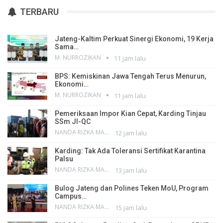
TERBARU
Jateng-Kaltim Perkuat Sinergi Ekonomi, 19 Kerja
Sama…
M. NURROZIKAN
11 jam lalu
BPS: Kemiskinan Jawa Tengah Terus Menurun,
Ekonomi…
M. NURROZIKAN
11 jam lalu
Pemeriksaan Impor Kian Cepat, Karding Tinjau
SSm JI-QC
NANDA RIZKA MAHENDRA
12 jam lalu
Karding: Tak Ada Toleransi Sertifikat Karantina
Palsu
NANDA RIZKA MAHENDRA
13 jam lalu
Bulog Jateng dan Polines Teken MoU, Program
Campus…
NANDA RIZKA MAHENDRA
15 jam lalu