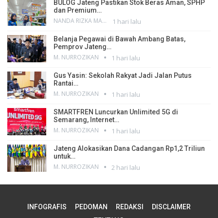
BULOG Jateng Pastikan Stok Beras Aman, SPHP
dan Premium…
NANDA RIZKA MAHENDRA
1 hari lalu
Belanja Pegawai di Bawah Ambang Batas,
Pemprov Jateng…
M. NURROZIKAN
1 hari lalu
Gus Yasin: Sekolah Rakyat Jadi Jalan Putus
Rantai…
M. NURROZIKAN
1 hari lalu
SMARTFREN Luncurkan Unlimited 5G di
Semarang, Internet…
M. NURROZIKAN
1 hari lalu
Jateng Alokasikan Dana Cadangan Rp1,2 Triliun
untuk…
M. NURROZIKAN
2 hari lalu
INFOGRAFIS
PEDOMAN
REDAKSI
DISCLAIMER