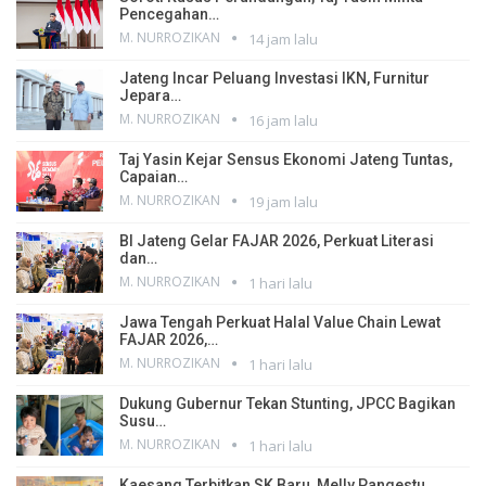
Pencegahan…
M. NURROZIKAN
14 jam lalu
Jateng Incar Peluang Investasi IKN, Furnitur
Jepara…
M. NURROZIKAN
16 jam lalu
Taj Yasin Kejar Sensus Ekonomi Jateng Tuntas,
Capaian…
M. NURROZIKAN
19 jam lalu
BI Jateng Gelar FAJAR 2026, Perkuat Literasi
dan…
M. NURROZIKAN
1 hari lalu
Jawa Tengah Perkuat Halal Value Chain Lewat
FAJAR 2026,…
M. NURROZIKAN
1 hari lalu
Dukung Gubernur Tekan Stunting, JPCC Bagikan
Susu…
M. NURROZIKAN
1 hari lalu
Kaesang Terbitkan SK Baru, Melly Pangestu