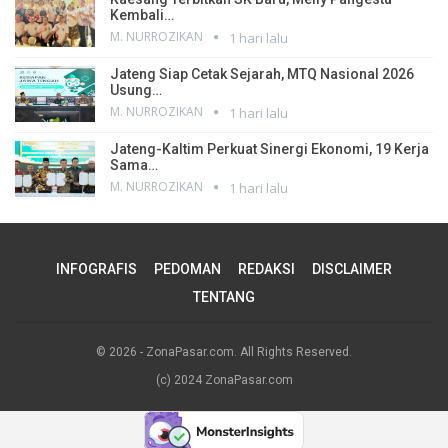
Kembali…
M. NURROZIKAN
1 hari lalu
Jateng Siap Cetak Sejarah, MTQ Nasional 2026
Usung…
M. NURROZIKAN
1 hari lalu
Jateng-Kaltim Perkuat Sinergi Ekonomi, 19 Kerja
Sama…
M. NURROZIKAN
1 hari lalu
INFOGRAFIS
PEDOMAN
REDAKSI
DISCLAIMER
TENTANG
© 2026 - ZonaPasar.com. All Rights Reserved.
(c) 2024 ZonaPasar.com