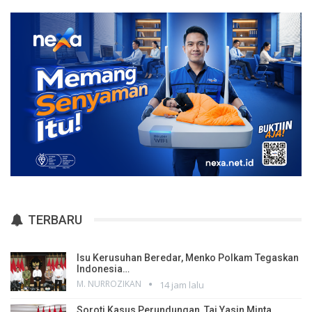
TERBARU
Isu Kerusuhan Beredar, Menko Polkam Tegaskan
Indonesia…
M. NURROZIKAN
14 jam lalu
Soroti Kasus Perundungan, Taj Yasin Minta