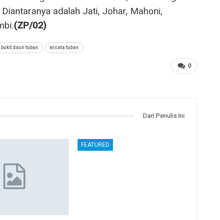
iantaranya adalah Jati, Johar, Mahoni,
mbi.
(ZP/02)
 bukit daun tuban
wisata tuban
0
Dari Penulis Ini
FEATURED