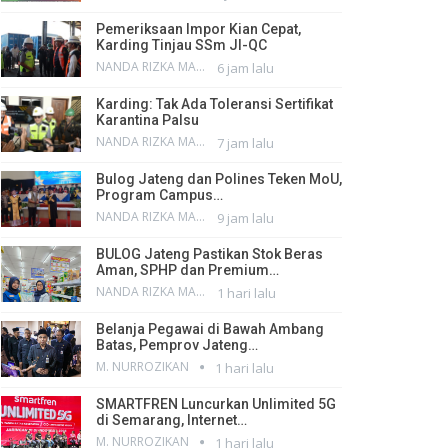
Pemeriksaan Impor Kian Cepat,
Karding Tinjau SSm JI-QC
NANDA RIZKA MAHENDRA
6 jam lalu
Karding: Tak Ada Toleransi Sertifikat
Karantina Palsu
NANDA RIZKA MAHENDRA
7 jam lalu
Bulog Jateng dan Polines Teken MoU,
Program Campus…
NANDA RIZKA MAHENDRA
9 jam lalu
BULOG Jateng Pastikan Stok Beras
Aman, SPHP dan Premium…
NANDA RIZKA MAHENDRA
1 hari lalu
Belanja Pegawai di Bawah Ambang
Batas, Pemprov Jateng…
M. NURROZIKAN
1 hari lalu
SMARTFREN Luncurkan Unlimited 5G
di Semarang, Internet…
M. NURROZIKAN
1 hari lalu