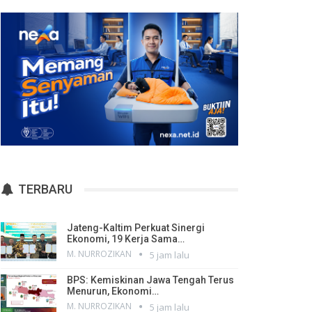
TERBARU
Jateng-Kaltim Perkuat Sinergi
Ekonomi, 19 Kerja Sama…
M. NURROZIKAN
5 jam lalu
BPS: Kemiskinan Jawa Tengah Terus
Menurun, Ekonomi…
M. NURROZIKAN
5 jam lalu