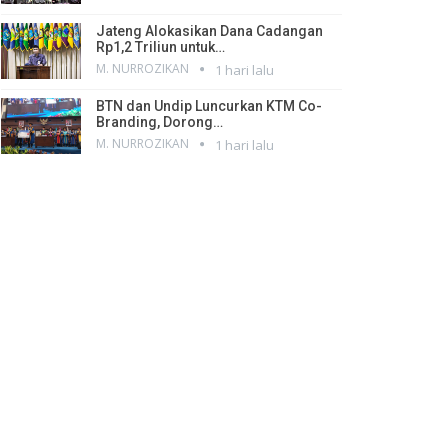
Jateng Alokasikan Dana Cadangan
Rp1,2 Triliun untuk…
M. NURROZIKAN
1 hari lalu
BTN dan Undip Luncurkan KTM Co-
Branding, Dorong…
M. NURROZIKAN
1 hari lalu