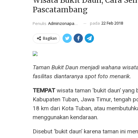
Wisata Bukit Daun, Cara Se
Pascatambang
pada
22 Feb 2018
Penulis
Adminzonapasar
Bagikan
Taman Bukit Daun menjadi wahana wisata 
fasilitas diantaranya spot foto menarik.
TEMPAT
wisata taman ‘bukit daun’ yang
Kabupaten Tuban, Jawa Timur, tengah po
18 km dari Kota Tuban, atau membutuhka
menggunakan kendaraan.
Disebut ‘bukit daun’ karena taman ini me