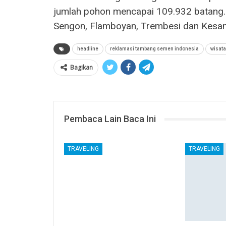
jumlah pohon mencapai 109.932 batang. D
Sengon, Flamboyan, Trembesi dan Kesa
headline
reklamasi tambang semen indonesia
wisata
Bagikan
Pembaca Lain Baca Ini
TRAVELING
TRAVELING