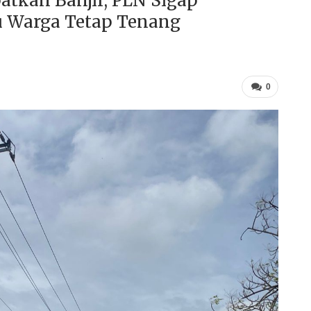
atkan Banjir, PLN Sigap
u Warga Tetap Tenang
0