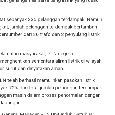
bat genangan air serta tiang listrik yang rusak
catat sebanyak 335 pelanggan terdampak. Namun
ingkat, jumlah pelanggan terdampak bertambah
ersumber dari 36 trafo dan 2 penyulang listrik
eselamatan masyarakat, PLN segera
enghentikan sementara aliran listrik di wilayah
ur surut dan dinyatakan aman.
LN telah berhasil memulihkan pasokan listrik
yak 72% dari total jumlah pelanggan terdampak
langgan masih dalam proses penormalan dengan
 lapangan.
General Manager PLN Unit Induk Distribusi