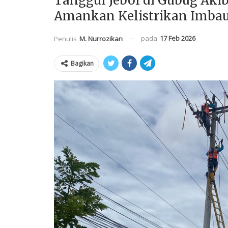
Tanggul Jebol di Gubug Akib
Amankan Kelistrikan Imba
pada
17 Feb 2026
Penulis
M. Nurrozikan
Bagikan