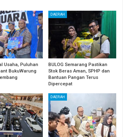
DAERAH
l Usaha, Puluhan
BULOG Semarang Pastikan
hant BukuWarung
Stok Beras Aman, SPHP dan
kembang
Bantuan Pangan Terus
Dipercepat
DAERAH