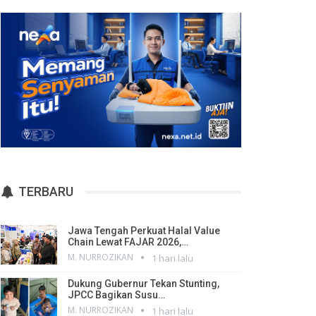
TERBARU
Jawa Tengah Perkuat Halal Value
Chain Lewat FAJAR 2026,…
M. NURROZIKAN
1 hari lalu
Dukung Gubernur Tekan Stunting,
JPCC Bagikan Susu…
M. NURROZIKAN
1 hari lalu