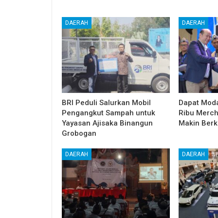
DAERAH
DAERAH
BRI Peduli Salurkan Mobil
Dapat Moda
Pengangkut Sampah untuk
Ribu Merc
Yayasan Ajisaka Binangun
Makin Ber
Grobogan
DAERAH
DAERAH