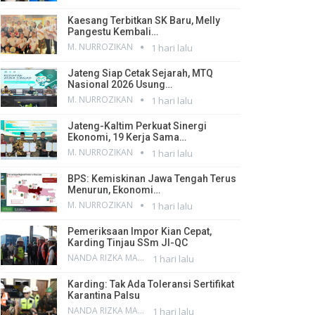
Kaesang Terbitkan SK Baru, Melly
Pangestu Kembali…
M. NURROZIKAN
1 hari lalu
Jateng Siap Cetak Sejarah, MTQ
Nasional 2026 Usung…
M. NURROZIKAN
1 hari lalu
Jateng-Kaltim Perkuat Sinergi
Ekonomi, 19 Kerja Sama…
M. NURROZIKAN
1 hari lalu
BPS: Kemiskinan Jawa Tengah Terus
Menurun, Ekonomi…
M. NURROZIKAN
1 hari lalu
Pemeriksaan Impor Kian Cepat,
Karding Tinjau SSm JI-QC
NANDA RIZKA MAHENDRA
1 hari lalu
Karding: Tak Ada Toleransi Sertifikat
Karantina Palsu
NANDA RIZKA MAHENDRA
1 hari lalu