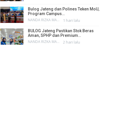
Bulog Jateng dan Polines Teken MoU,
Program Campus…
NANDA RIZKA MAHENDRA
1 hari lalu
BULOG Jateng Pastikan Stok Beras
Aman, SPHP dan Premium…
NANDA RIZKA MAHENDRA
2 hari lalu