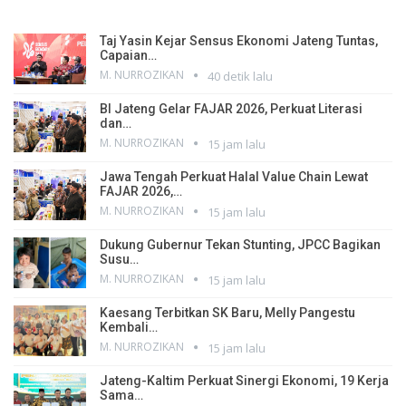
Taj Yasin Kejar Sensus Ekonomi Jateng Tuntas,
Capaian…
M. NURROZIKAN
40 detik lalu
BI Jateng Gelar FAJAR 2026, Perkuat Literasi
dan…
M. NURROZIKAN
15 jam lalu
Jawa Tengah Perkuat Halal Value Chain Lewat
FAJAR 2026,…
M. NURROZIKAN
15 jam lalu
Dukung Gubernur Tekan Stunting, JPCC Bagikan
Susu…
M. NURROZIKAN
15 jam lalu
Kaesang Terbitkan SK Baru, Melly Pangestu
Kembali…
M. NURROZIKAN
15 jam lalu
Jateng-Kaltim Perkuat Sinergi Ekonomi, 19 Kerja
Sama…