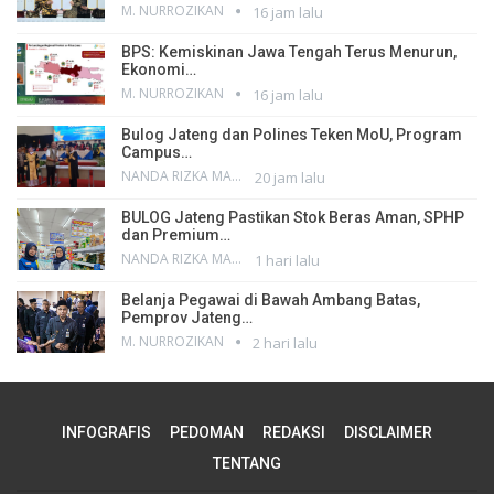
M. NURROZIKAN
16 jam lalu
BPS: Kemiskinan Jawa Tengah Terus Menurun,
Ekonomi…
M. NURROZIKAN
16 jam lalu
Bulog Jateng dan Polines Teken MoU, Program
Campus…
NANDA RIZKA MAHENDRA
20 jam lalu
BULOG Jateng Pastikan Stok Beras Aman, SPHP
dan Premium…
NANDA RIZKA MAHENDRA
1 hari lalu
Belanja Pegawai di Bawah Ambang Batas,
Pemprov Jateng…
M. NURROZIKAN
2 hari lalu
INFOGRAFIS
PEDOMAN
REDAKSI
DISCLAIMER
TENTANG