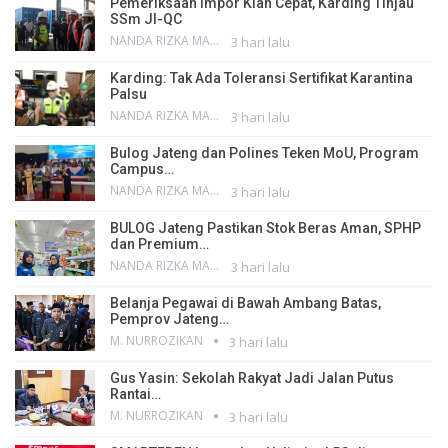
Pemeriksaan Impor Kian Cepat, Karding Tinjau
SSm JI-QC
NANDA RIZKA MAHENDRA
3 hari lalu
Karding: Tak Ada Toleransi Sertifikat Karantina
Palsu
NANDA RIZKA MAHENDRA
3 hari lalu
Bulog Jateng dan Polines Teken MoU, Program
Campus…
NANDA RIZKA MAHENDRA
3 hari lalu
BULOG Jateng Pastikan Stok Beras Aman, SPHP
dan Premium…
NANDA RIZKA MAHENDRA
3 hari lalu
Belanja Pegawai di Bawah Ambang Batas,
Pemprov Jateng…
M. NURROZIKAN
3 hari lalu
Gus Yasin: Sekolah Rakyat Jadi Jalan Putus
Rantai…
M. NURROZIKAN
3 hari lalu