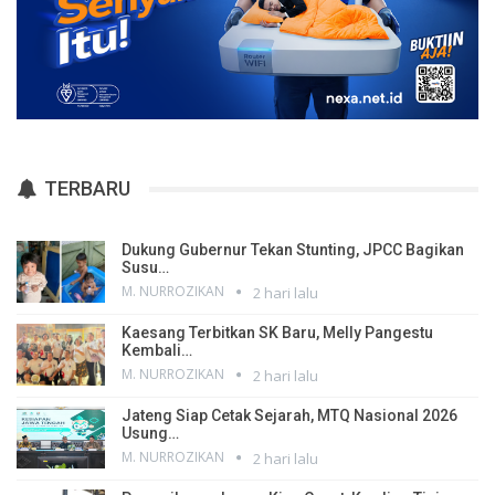
TERBARU
Dukung Gubernur Tekan Stunting, JPCC Bagikan
Susu…
M. NURROZIKAN
2 hari lalu
Kaesang Terbitkan SK Baru, Melly Pangestu
Kembali…
M. NURROZIKAN
2 hari lalu
Jateng Siap Cetak Sejarah, MTQ Nasional 2026
Usung…
M. NURROZIKAN
2 hari lalu