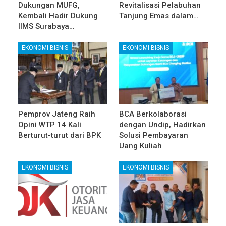
Dukungan MUFG,
Revitalisasi Pelabuhan
Kembali Hadir Dukung
Tanjung Emas dalam…
IIMS Surabaya…
EKONOMI BISNIS
EKONOMI BISNIS
Pemprov Jateng Raih
BCA Berkolaborasi
Opini WTP 14 Kali
dengan Undip, Hadirkan
Berturut-turut dari BPK
Solusi Pembayaran
Uang Kuliah
EKONOMI BISNIS
EKONOMI BISNIS