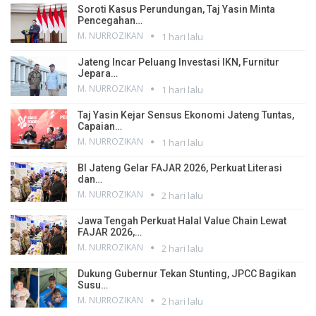
Soroti Kasus Perundungan, Taj Yasin Minta
Pencegahan…
M. NURROZIKAN
1 hari lalu
Jateng Incar Peluang Investasi IKN, Furnitur
Jepara…
M. NURROZIKAN
1 hari lalu
Taj Yasin Kejar Sensus Ekonomi Jateng Tuntas,
Capaian…
M. NURROZIKAN
1 hari lalu
BI Jateng Gelar FAJAR 2026, Perkuat Literasi
dan…
M. NURROZIKAN
2 hari lalu
Jawa Tengah Perkuat Halal Value Chain Lewat
FAJAR 2026,…
M. NURROZIKAN
2 hari lalu
Dukung Gubernur Tekan Stunting, JPCC Bagikan
Susu…
M. NURROZIKAN
2 hari lalu