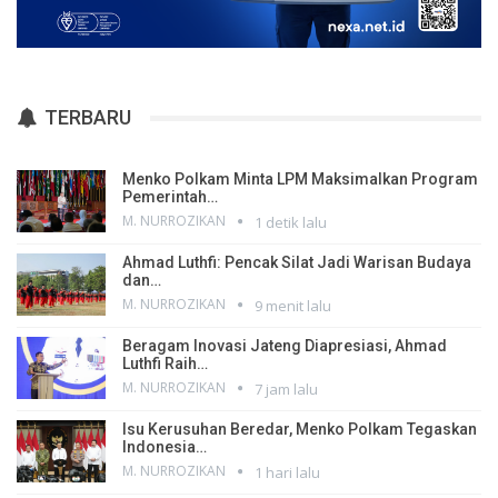
TERBARU
Menko Polkam Minta LPM Maksimalkan Program
Pemerintah…
M. NURROZIKAN
1 detik lalu
Ahmad Luthfi: Pencak Silat Jadi Warisan Budaya
dan…
M. NURROZIKAN
9 menit lalu
Beragam Inovasi Jateng Diapresiasi, Ahmad
Luthfi Raih…
M. NURROZIKAN
7 jam lalu
Isu Kerusuhan Beredar, Menko Polkam Tegaskan
Indonesia…
M. NURROZIKAN
1 hari lalu