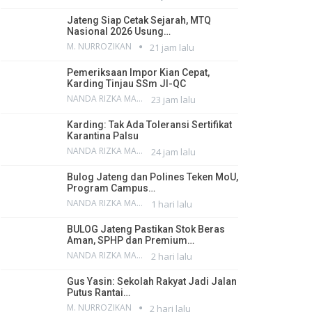
Jateng Siap Cetak Sejarah, MTQ
Nasional 2026 Usung…
M. NURROZIKAN
21 jam lalu
Pemeriksaan Impor Kian Cepat,
Karding Tinjau SSm JI-QC
NANDA RIZKA MAHENDRA
23 jam lalu
Karding: Tak Ada Toleransi Sertifikat
Karantina Palsu
NANDA RIZKA MAHENDRA
24 jam lalu
Bulog Jateng dan Polines Teken MoU,
Program Campus…
NANDA RIZKA MAHENDRA
1 hari lalu
BULOG Jateng Pastikan Stok Beras
Aman, SPHP dan Premium…
NANDA RIZKA MAHENDRA
2 hari lalu
Gus Yasin: Sekolah Rakyat Jadi Jalan
Putus Rantai…
M. NURROZIKAN
2 hari lalu