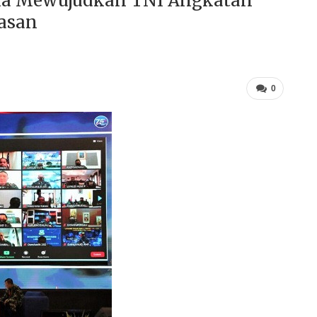
una Mewujudkan TNI Angkatan
wasan
0