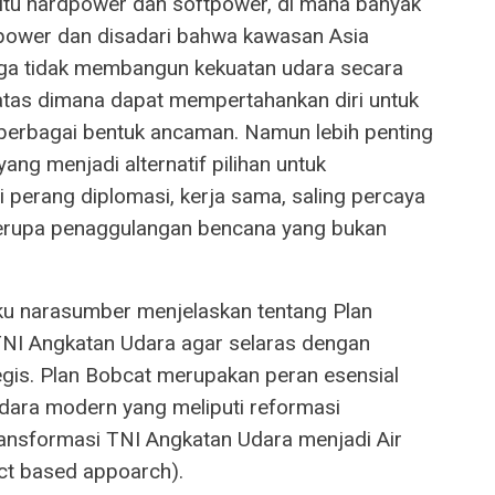
itu hardpower dan softpower, di mana banyak
ower dan disadari bahwa kawasan Asia
ga tidak membangun kekuatan udara secara
batas dimana dapat mempertahankan diri untuk
 berbagai bentuk ancaman. Namun lebih penting
ng menjadi alternatif pilihan untuk
erang diplomasi, kerja sama, saling percaya
berupa penaggulangan bencana yang bukan
ku narasumber menjelaskan tentang Plan
I Angkatan Udara agar selaras dengan
tegis. Plan Bobcat merupakan peran esensial
dara modern yang meliputi reformasi
transformasi TNI Angkatan Udara menjadi Air
ect based appoarch).