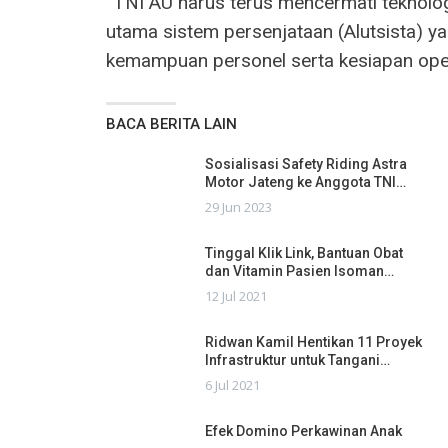
“TNI AU harus terus mencermati teknolo
utama sistem persenjataan (Alutsista) 
kemampuan personel serta kesiapan oper
BACA BERITA LAIN
Sosialisasi Safety Riding Astra
Motor Jateng ke Anggota TNI…
29 Jun 2023
Tinggal Klik Link, Bantuan Obat
dan Vitamin Pasien Isoman…
12 Jul 2021
Ridwan Kamil Hentikan 11 Proyek
Infrastruktur untuk Tangani…
6 Jul 2021
Efek Domino Perkawinan Anak