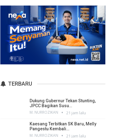
TERBARU
Dukung Gubernur Tekan Stunting,
JPCC Bagikan Susu…
M. NURROZIKAN
21 jam lalu
Kaesang Terbitkan SK Baru, Melly
Pangestu Kembali…
M. NURROZIKAN
21 jam lalu