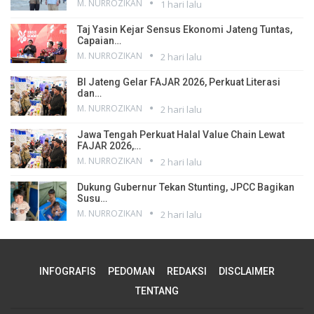
M. NURROZIKAN
1 hari lalu
Taj Yasin Kejar Sensus Ekonomi Jateng Tuntas,
Capaian…
M. NURROZIKAN
2 hari lalu
BI Jateng Gelar FAJAR 2026, Perkuat Literasi
dan…
M. NURROZIKAN
2 hari lalu
Jawa Tengah Perkuat Halal Value Chain Lewat
FAJAR 2026,…
M. NURROZIKAN
2 hari lalu
Dukung Gubernur Tekan Stunting, JPCC Bagikan
Susu…
M. NURROZIKAN
2 hari lalu
INFOGRAFIS
PEDOMAN
REDAKSI
DISCLAIMER
TENTANG