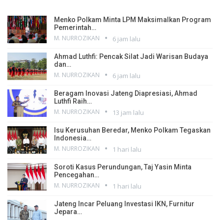
Menko Polkam Minta LPM Maksimalkan Program
Pemerintah…
M. NURROZIKAN
6 jam lalu
Ahmad Luthfi: Pencak Silat Jadi Warisan Budaya
dan…
M. NURROZIKAN
6 jam lalu
Beragam Inovasi Jateng Diapresiasi, Ahmad
Luthfi Raih…
M. NURROZIKAN
13 jam lalu
Isu Kerusuhan Beredar, Menko Polkam Tegaskan
Indonesia…
M. NURROZIKAN
1 hari lalu
Soroti Kasus Perundungan, Taj Yasin Minta
Pencegahan…
M. NURROZIKAN
1 hari lalu
Jateng Incar Peluang Investasi IKN, Furnitur
Jepara…