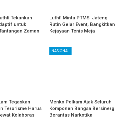
uthfi Tekankan
Luthfi Minta PTMSI Jateng
daptif untuk
Rutin Gelar Event, Bangkitkan
Tantangan Zaman
Kejayaan Tenis Meja
NASIONAL
kam Tegaskan
Menko Polkam Ajak Seluruh
n Terorisme Harus
Komponen Bangsa Bersinergi
Lewat Kolaborasi
Berantas Narkotika