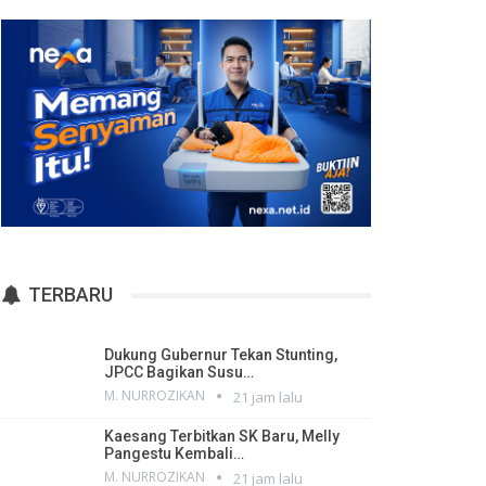
TERBARU
Dukung Gubernur Tekan Stunting,
JPCC Bagikan Susu…
M. NURROZIKAN
21 jam lalu
Kaesang Terbitkan SK Baru, Melly
Pangestu Kembali…
M. NURROZIKAN
21 jam lalu