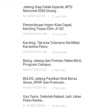
Jateng Siap Cetak Sejarah, MTQ
Nasional 2026 Usung…
M. NURROZIKAN
21 jam lalu
Pemeriksaan Impor Kian Cepat,
Karding Tinjau SSm JI-QC
NANDA RIZKA MAHENDRA
23 jam lalu
Karding: Tak Ada Toleransi Sertifikat
Karantina Palsu
NANDA RIZKA MAHENDRA
24 jam lalu
Bulog Jateng dan Polines Teken MoU,
Program Campus…
NANDA RIZKA MAHENDRA
1 hari lalu
BULOG Jateng Pastikan Stok Beras
Aman, SPHP dan Premium…
NANDA RIZKA MAHENDRA
2 hari lalu
Gus Yasin: Sekolah Rakyat Jadi Jalan
Putus Rantai…
M. NURROZIKAN
2 hari lalu