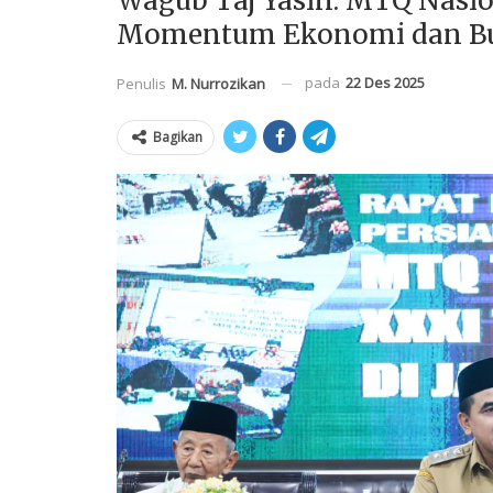
Wagub Taj Yasin: MTQ Nasion
Momentum Ekonomi dan B
pada
22 Des 2025
Penulis
M. Nurrozikan
Bagikan