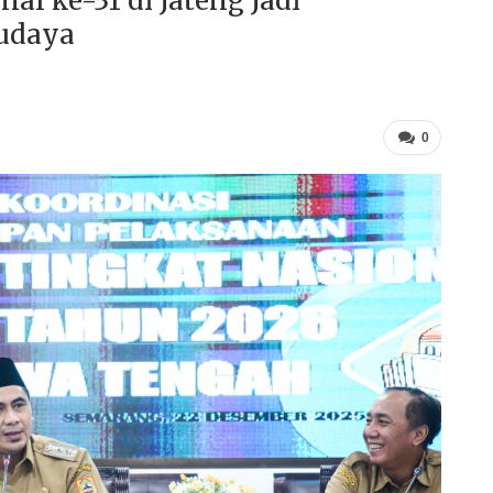
al ke-31 di Jateng Jadi
udaya
0