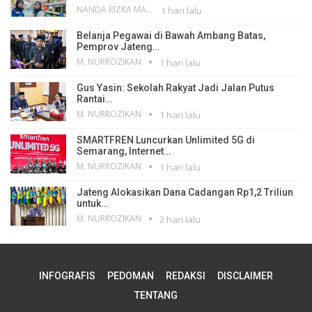
NANDA RIZKA MAHENDRA
1 hari lalu
Belanja Pegawai di Bawah Ambang Batas,
Pemprov Jateng…
M. NURROZIKAN
1 hari lalu
Gus Yasin: Sekolah Rakyat Jadi Jalan Putus
Rantai…
M. NURROZIKAN
1 hari lalu
SMARTFREN Luncurkan Unlimited 5G di
Semarang, Internet…
M. NURROZIKAN
1 hari lalu
Jateng Alokasikan Dana Cadangan Rp1,2 Triliun
untuk…
M. NURROZIKAN
2 hari lalu
INFOGRAFIS
PEDOMAN
REDAKSI
DISCLAIMER
TENTANG