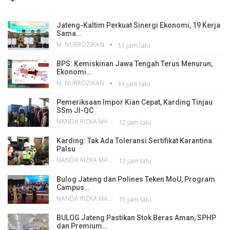
Jateng-Kaltim Perkuat Sinergi Ekonomi, 19 Kerja
Sama…
M. NURROZIKAN
11 jam lalu
BPS: Kemiskinan Jawa Tengah Terus Menurun,
Ekonomi…
M. NURROZIKAN
11 jam lalu
Pemeriksaan Impor Kian Cepat, Karding Tinjau
SSm JI-QC
NANDA RIZKA MAHENDRA
12 jam lalu
Karding: Tak Ada Toleransi Sertifikat Karantina
Palsu
NANDA RIZKA MAHENDRA
13 jam lalu
Bulog Jateng dan Polines Teken MoU, Program
Campus…
NANDA RIZKA MAHENDRA
15 jam lalu
BULOG Jateng Pastikan Stok Beras Aman, SPHP
dan Premium…