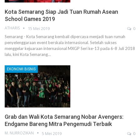
Kota Semarang Siap Jadi Tuan Rumah Asean
School Games 2019
ATHARIS
15 Mei 2019
0
Semarang - Kota Semarang kembali dipercaya menjadi tuan rumah
penyelenggaraan event berskala internasional. Setelah sukses
menggelar kejuaraan internasional MXGP Seri ke-13 pada 6-8 Juli 2018
lalu, kini Kota Semarang…
EKONOMI BISNIS
Grab dan Wali Kota Semarang Nobar Avengers:
Endgame Bareng Mitra Pengemudi Terbaik
M. NURROZIKAN
5 Mei 2019
0