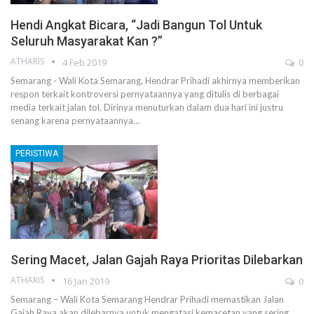
Hendi Angkat Bicara, “Jadi Bangun Tol Untuk
Seluruh Masyarakat Kan ?”
ATHARIS
4 Feb 2019
0
Semarang - Wali Kota Semarang, Hendrar Prihadi akhirnya memberikan
respon terkait kontroversi pernyataannya yang ditulis di berbagai
media terkait jalan tol. Dirinya menuturkan dalam dua hari ini justru
senang karena pernyataannya…
PERISTIWA
Sering Macet, Jalan Gajah Raya Prioritas Dilebarkan
ATHARIS
16 Jan 2019
0
Semarang – Wali Kota Semarang Hendrar Prihadi memastikan Jalan
Gajah Raya akan dilebarnya untuk mengatasi kemacetan yang sering