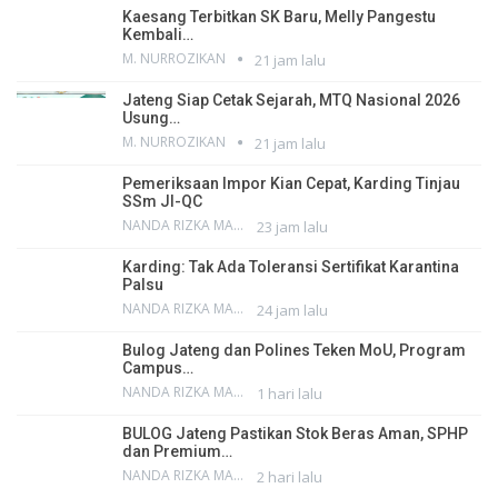
Kaesang Terbitkan SK Baru, Melly Pangestu
Kembali…
M. NURROZIKAN
21 jam lalu
Jateng Siap Cetak Sejarah, MTQ Nasional 2026
Usung…
M. NURROZIKAN
21 jam lalu
Pemeriksaan Impor Kian Cepat, Karding Tinjau
SSm JI-QC
NANDA RIZKA MAHENDRA
23 jam lalu
Karding: Tak Ada Toleransi Sertifikat Karantina
Palsu
NANDA RIZKA MAHENDRA
24 jam lalu
Bulog Jateng dan Polines Teken MoU, Program
Campus…
NANDA RIZKA MAHENDRA
1 hari lalu
BULOG Jateng Pastikan Stok Beras Aman, SPHP
dan Premium…
NANDA RIZKA MAHENDRA
2 hari lalu