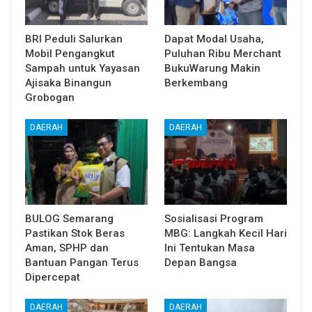
BRI Peduli Salurkan
Dapat Modal Usaha,
Mobil Pengangkut
Puluhan Ribu Merchant
Sampah untuk Yayasan
BukuWarung Makin
Ajisaka Binangun
Berkembang
Grobogan
DAERAH
DAERAH
BULOG Semarang
Sosialisasi Program
Pastikan Stok Beras
MBG: Langkah Kecil Hari
Aman, SPHP dan
Ini Tentukan Masa
Bantuan Pangan Terus
Depan Bangsa
Dipercepat
DAERAH
DAERAH