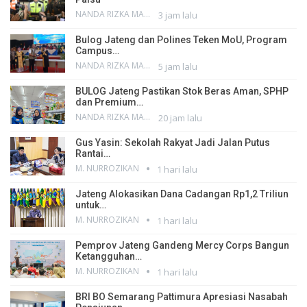
NANDA RIZKA MAHENDRA
3 jam lalu
Bulog Jateng dan Polines Teken MoU, Program
Campus…
NANDA RIZKA MAHENDRA
5 jam lalu
BULOG Jateng Pastikan Stok Beras Aman, SPHP
dan Premium…
NANDA RIZKA MAHENDRA
20 jam lalu
Gus Yasin: Sekolah Rakyat Jadi Jalan Putus
Rantai…
M. NURROZIKAN
1 hari lalu
Jateng Alokasikan Dana Cadangan Rp1,2 Triliun
untuk…
M. NURROZIKAN
1 hari lalu
Pemprov Jateng Gandeng Mercy Corps Bangun
Ketangguhan…
M. NURROZIKAN
1 hari lalu
BRI BO Semarang Pattimura Apresiasi Nasabah