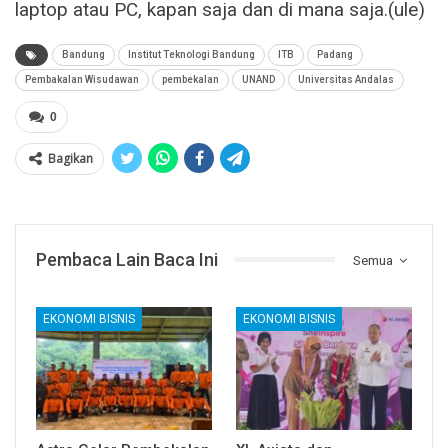
laptop atau PC, kapan saja dan di mana saja.(ule)
Bandung
Institut Teknologi Bandung
ITB
Padang
Pembakalan Wisudawan
pembekalan
UNAND
Universitas Andalas
0
Bagikan
Pembaca Lain Baca Ini
Semua
EKONOMI BISNIS
EKONOMI BISNIS