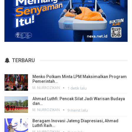
TERBARU
Menko Polkam Minta LPM Maksimalkan Program
Pemerintah…
M. NURROZIKAN
1 detik lalu
Ahmad Luthfi: Pencak Silat Jadi Warisan Budaya
dan…
M. NURROZIKAN
9 menit lalu
Beragam Inovasi Jateng Diapresiasi, Ahmad
Luthfi Raih…
M. NURROZIKAN