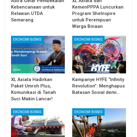
Astra Gelar Pembekalan
XL Axiata dan
Kebencanaan untuk
KemenPPPA Luncurkan
Relawan UTDA
Program SheInspire
Semarang
untuk Perempuan
Warga Binaan
EKONOMI BISNIS
EKONOMI BISNIS
XL Axiata Hadirkan
Kampanye HYFE “Infinity
Paket Umroh Plus,
Revolution”: Menghapus
Komunikasi di Tanah
Batasan Sosial demi…
Suci Makin Lancar!
EKONOMI BISNIS
EKONOMI BISNIS