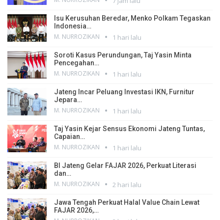
7 jam lalu
Isu Kerusuhan Beredar, Menko Polkam Tegaskan
Indonesia…
M. NURROZIKAN
1 hari lalu
Soroti Kasus Perundungan, Taj Yasin Minta
Pencegahan…
M. NURROZIKAN
1 hari lalu
Jateng Incar Peluang Investasi IKN, Furnitur
Jepara…
M. NURROZIKAN
1 hari lalu
Taj Yasin Kejar Sensus Ekonomi Jateng Tuntas,
Capaian…
M. NURROZIKAN
1 hari lalu
BI Jateng Gelar FAJAR 2026, Perkuat Literasi
dan…
M. NURROZIKAN
2 hari lalu
Jawa Tengah Perkuat Halal Value Chain Lewat
FAJAR 2026,…