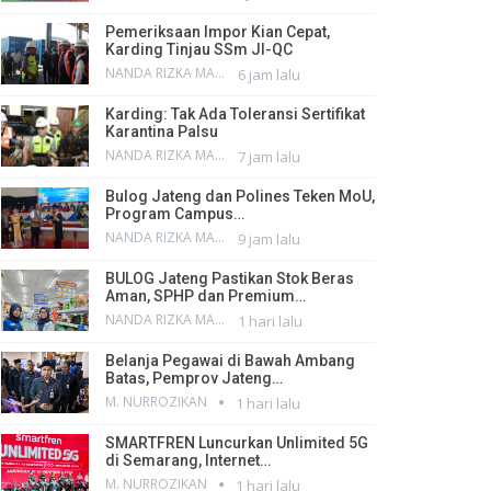
Pemeriksaan Impor Kian Cepat,
Karding Tinjau SSm JI-QC
NANDA RIZKA MAHENDRA
6 jam lalu
Karding: Tak Ada Toleransi Sertifikat
Karantina Palsu
NANDA RIZKA MAHENDRA
7 jam lalu
Bulog Jateng dan Polines Teken MoU,
Program Campus…
NANDA RIZKA MAHENDRA
9 jam lalu
BULOG Jateng Pastikan Stok Beras
Aman, SPHP dan Premium…
NANDA RIZKA MAHENDRA
1 hari lalu
Belanja Pegawai di Bawah Ambang
Batas, Pemprov Jateng…
M. NURROZIKAN
1 hari lalu
SMARTFREN Luncurkan Unlimited 5G
di Semarang, Internet…
M. NURROZIKAN
1 hari lalu