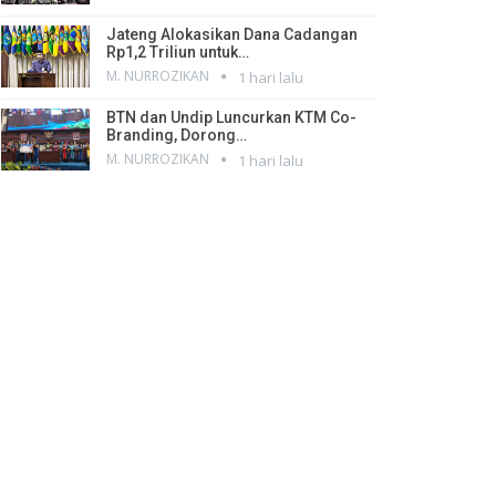
Jateng Alokasikan Dana Cadangan
Rp1,2 Triliun untuk…
M. NURROZIKAN
1 hari lalu
BTN dan Undip Luncurkan KTM Co-
Branding, Dorong…
M. NURROZIKAN
1 hari lalu