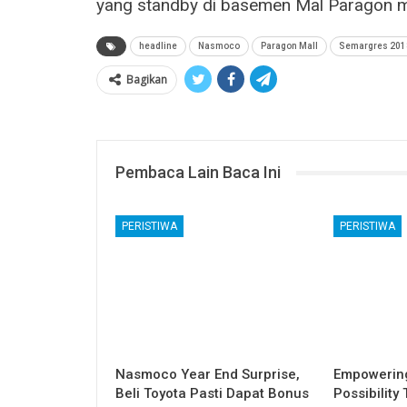
yang standby di basemen Mal Paragon m
headline
Nasmoco
Paragon Mall
Semargres 201
Bagikan
Pembaca Lain Baca Ini
PERISTIWA
PERISTIWA
Nasmoco Year End Surprise,
Empowering
Beli Toyota Pasti Dapat Bonus
Possibility