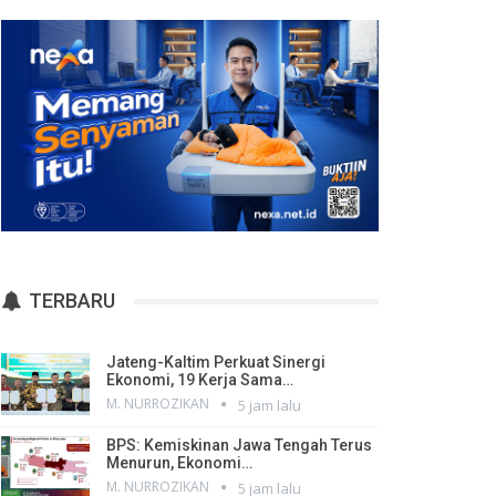
TERBARU
Jateng-Kaltim Perkuat Sinergi
Ekonomi, 19 Kerja Sama…
M. NURROZIKAN
5 jam lalu
BPS: Kemiskinan Jawa Tengah Terus
Menurun, Ekonomi…
M. NURROZIKAN
5 jam lalu