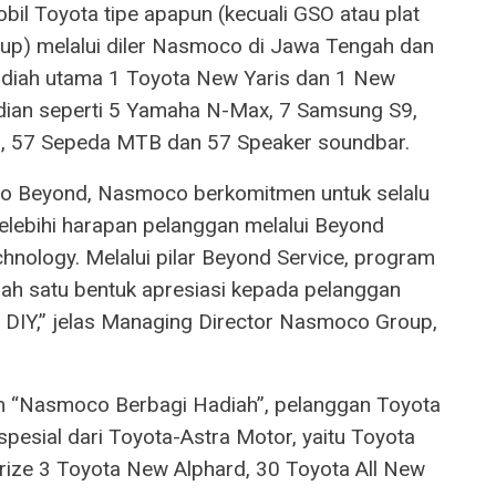
il Toyota tipe apapun (kecuali GSO atau plat
oup) melalui diler Nasmoco di Jawa Tengah dan
iah utama 1 Toyota New Yaris dan 1 New
dian seperti 5 Yamaha N-Max, 7 Samsung S9,
3, 57 Sepeda MTB dan 57 Speaker soundbar.
Go Beyond, Nasmoco berkomitmen untuk selalu
lebihi harapan pelanggan melalui Beyond
nology. Melalui pilar Beyond Service, program
h satu bentuk apresiasi kepada pelanggan
n DIY,” jelas Managing Director Nasmoco Group,
m “Nasmoco Berbagi Hadiah”, pelanggan Toyota
esial dari Toyota-Astra Motor, yaitu Toyota
ze 3 Toyota New Alphard, 30 Toyota All New