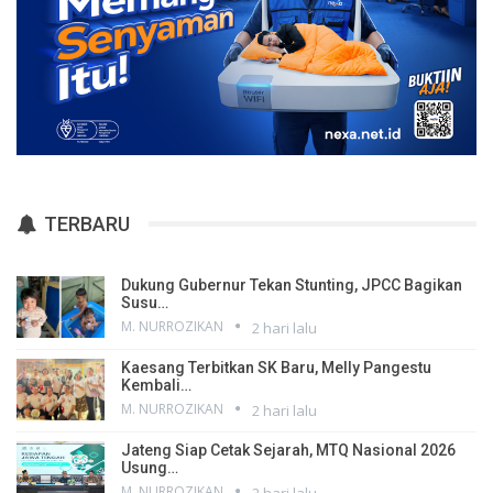
TERBARU
Dukung Gubernur Tekan Stunting, JPCC Bagikan
Susu…
M. NURROZIKAN
2 hari lalu
Kaesang Terbitkan SK Baru, Melly Pangestu
Kembali…
M. NURROZIKAN
2 hari lalu
Jateng Siap Cetak Sejarah, MTQ Nasional 2026
Usung…
M. NURROZIKAN
2 hari lalu