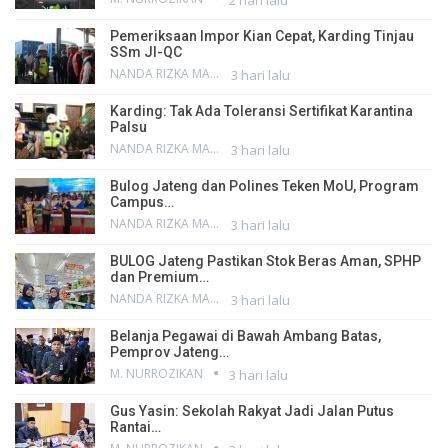
Pemeriksaan Impor Kian Cepat, Karding Tinjau
SSm JI-QC
NANDA RIZKA MAHENDRA
3 hari lalu
Karding: Tak Ada Toleransi Sertifikat Karantina
Palsu
NANDA RIZKA MAHENDRA
3 hari lalu
Bulog Jateng dan Polines Teken MoU, Program
Campus…
NANDA RIZKA MAHENDRA
3 hari lalu
BULOG Jateng Pastikan Stok Beras Aman, SPHP
dan Premium…
NANDA RIZKA MAHENDRA
3 hari lalu
Belanja Pegawai di Bawah Ambang Batas,
Pemprov Jateng…
M. NURROZIKAN
3 hari lalu
Gus Yasin: Sekolah Rakyat Jadi Jalan Putus
Rantai…