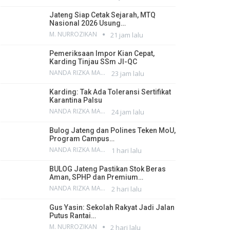
Jateng Siap Cetak Sejarah, MTQ
Nasional 2026 Usung…
M. NURROZIKAN
21 jam lalu
Pemeriksaan Impor Kian Cepat,
Karding Tinjau SSm JI-QC
NANDA RIZKA MAHENDRA
23 jam lalu
Karding: Tak Ada Toleransi Sertifikat
Karantina Palsu
NANDA RIZKA MAHENDRA
24 jam lalu
Bulog Jateng dan Polines Teken MoU,
Program Campus…
NANDA RIZKA MAHENDRA
1 hari lalu
BULOG Jateng Pastikan Stok Beras
Aman, SPHP dan Premium…
NANDA RIZKA MAHENDRA
2 hari lalu
Gus Yasin: Sekolah Rakyat Jadi Jalan
Putus Rantai…
M. NURROZIKAN
2 hari lalu