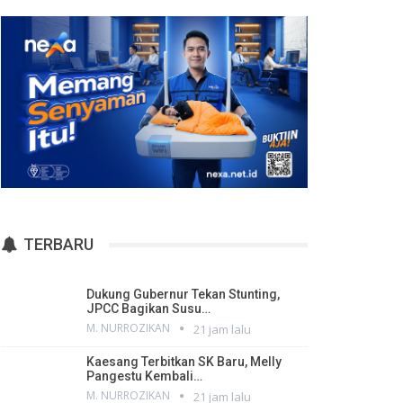
TERBARU
Dukung Gubernur Tekan Stunting,
JPCC Bagikan Susu…
M. NURROZIKAN
21 jam lalu
Kaesang Terbitkan SK Baru, Melly
Pangestu Kembali…
M. NURROZIKAN
21 jam lalu