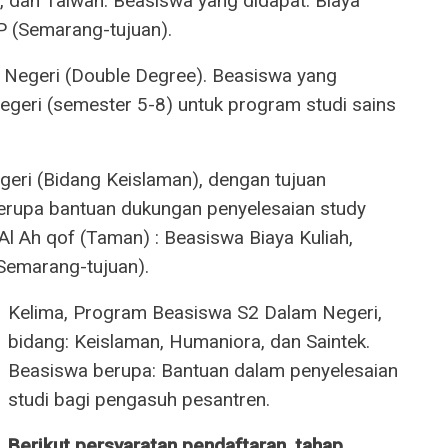
na, dan Taiwan. Beasiswa yang didapat: Biaya
 PP (Semarang-tujuan).
 Negeri (Double Degree). Beasiswa yang
 negeri (semester 5-8) untuk program studi sains
eri (Bidang Keislaman), dengan tujuan
berupa bantuan dukungan penyelesaian study
 Al Ah qof (Taman) : Beasiswa Biaya Kuliah,
 (Semarang-tujuan).
Kelima, Program Beasiswa S2 Dalam Negeri,
bidang: Keislaman, Humaniora, dan Saintek.
Beasiswa berupa: Bantuan dalam penyelesaian
studi bagi pengasuh pesantren.
Berikut persyaratan pendaftaran, tahap