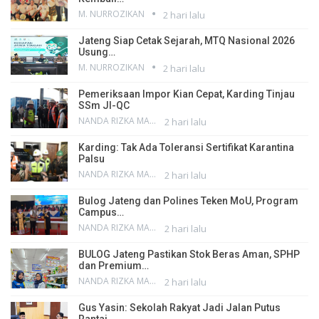
M. NURROZIKAN
2 hari lalu
Jateng Siap Cetak Sejarah, MTQ Nasional 2026
Usung…
M. NURROZIKAN
2 hari lalu
Pemeriksaan Impor Kian Cepat, Karding Tinjau
SSm JI-QC
NANDA RIZKA MAHENDRA
2 hari lalu
Karding: Tak Ada Toleransi Sertifikat Karantina
Palsu
NANDA RIZKA MAHENDRA
2 hari lalu
Bulog Jateng dan Polines Teken MoU, Program
Campus…
NANDA RIZKA MAHENDRA
2 hari lalu
BULOG Jateng Pastikan Stok Beras Aman, SPHP
dan Premium…
NANDA RIZKA MAHENDRA
2 hari lalu
Gus Yasin: Sekolah Rakyat Jadi Jalan Putus
Rantai…