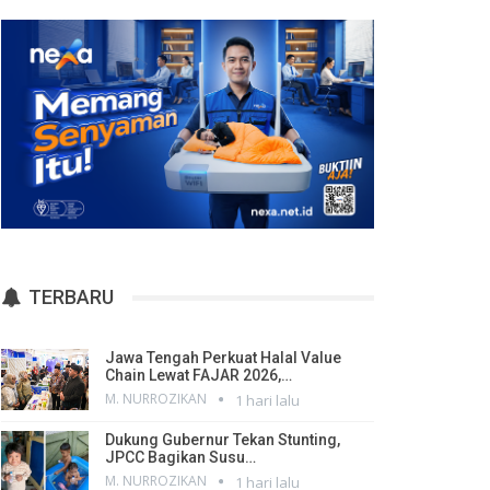
TERBARU
Jawa Tengah Perkuat Halal Value
Chain Lewat FAJAR 2026,…
M. NURROZIKAN
1 hari lalu
Dukung Gubernur Tekan Stunting,
JPCC Bagikan Susu…
M. NURROZIKAN
1 hari lalu