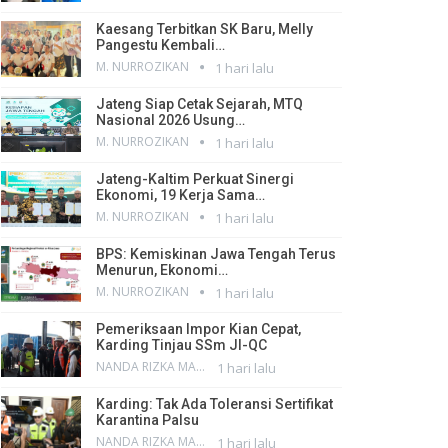
Kaesang Terbitkan SK Baru, Melly
Pangestu Kembali…
M. NURROZIKAN
1 hari lalu
Jateng Siap Cetak Sejarah, MTQ
Nasional 2026 Usung…
M. NURROZIKAN
1 hari lalu
Jateng-Kaltim Perkuat Sinergi
Ekonomi, 19 Kerja Sama…
M. NURROZIKAN
1 hari lalu
BPS: Kemiskinan Jawa Tengah Terus
Menurun, Ekonomi…
M. NURROZIKAN
1 hari lalu
Pemeriksaan Impor Kian Cepat,
Karding Tinjau SSm JI-QC
NANDA RIZKA MAHENDRA
1 hari lalu
Karding: Tak Ada Toleransi Sertifikat
Karantina Palsu
NANDA RIZKA MAHENDRA
1 hari lalu