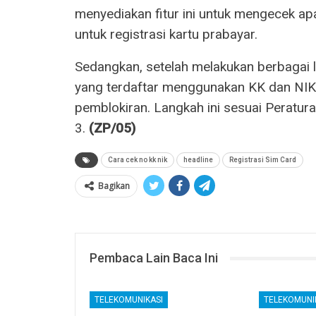
menyediakan fitur ini untuk mengecek apa
untuk registrasi kartu prabayar.
Sedangkan, setelah melakukan berbagai
yang terdaftar menggunakan KK dan NIK 
pemblokiran. Langkah ini sesuai Peratu
3.
(ZP/05)
Cara cek no kk nik
headline
Registrasi Sim Card
Bagikan
Pembaca Lain Baca Ini
TELEKOMUNIKASI
TELEKOMUNI