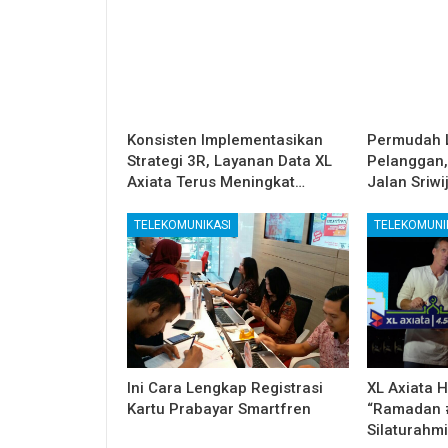
Konsisten Implementasikan
Permudah 
Strategi 3R, Layanan Data XL
Pelanggan, 
Axiata Terus Meningkat…
Jalan Sriw
TELEKOMUNIKASI
TELEKOMUNI
Ini Cara Lengkap Registrasi
XL Axiata 
Kartu Prabayar Smartfren
“Ramadan #
Silaturahm