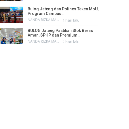
Bulog Jateng dan Polines Teken MoU,
Program Campus…
NANDA RIZKA MAHENDRA
1 hari lalu
BULOG Jateng Pastikan Stok Beras
Aman, SPHP dan Premium…
NANDA RIZKA MAHENDRA
2 hari lalu