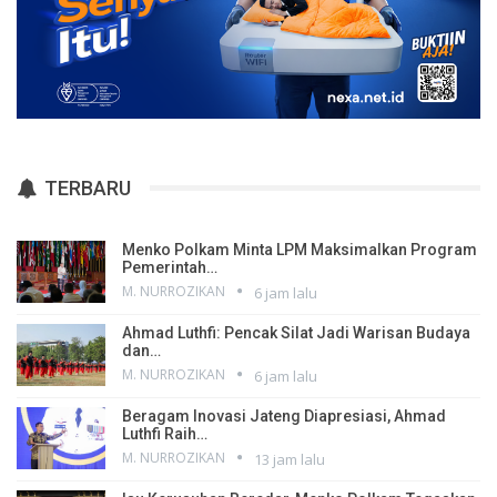
TERBARU
Menko Polkam Minta LPM Maksimalkan Program
Pemerintah…
M. NURROZIKAN
6 jam lalu
Ahmad Luthfi: Pencak Silat Jadi Warisan Budaya
dan…
M. NURROZIKAN
6 jam lalu
Beragam Inovasi Jateng Diapresiasi, Ahmad
Luthfi Raih…
M. NURROZIKAN
13 jam lalu