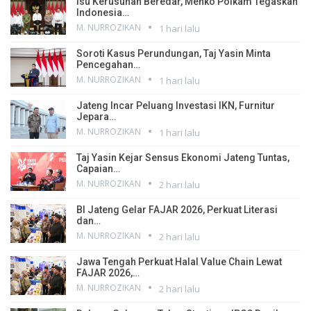
Isu Kerusuhan Beredar, Menko Polkam Tegaskan
Indonesia…
M. NURROZIKAN
1 hari lalu
Soroti Kasus Perundungan, Taj Yasin Minta
Pencegahan…
M. NURROZIKAN
1 hari lalu
Jateng Incar Peluang Investasi IKN, Furnitur
Jepara…
M. NURROZIKAN
1 hari lalu
Taj Yasin Kejar Sensus Ekonomi Jateng Tuntas,
Capaian…
M. NURROZIKAN
2 hari lalu
BI Jateng Gelar FAJAR 2026, Perkuat Literasi
dan…
M. NURROZIKAN
2 hari lalu
Jawa Tengah Perkuat Halal Value Chain Lewat
FAJAR 2026,…
M. NURROZIKAN
2 hari lalu