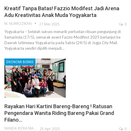
Kreatif Tanpa Batas! Fazzio Modifest Jadi Arena
Adu Kreativitas Anak Muda Yogyakarta
M. NURROZIKAN
27 Mei 2025
0
Yogyakarta – Setelah sukses menarik perhatian ribuan pengunjung di
Samarinda (17/5), semarak event Fazzio Modifest 2025 berlanjut ke
Daerah Isitimewa Yogyakarta pada Sabtu (24/5) di Jogja City Mall.
Yogyakarta sendiri dipilih menjadi…
EKONOMI BISNIS
Rayakan Hari Kartini Bareng-Bareng ! Ratusan
Pengendara Wanita Riding Bareng Pakai Grand
Filano…
NANDA RIZKA MAHENDRA
25 Apr 2025
0