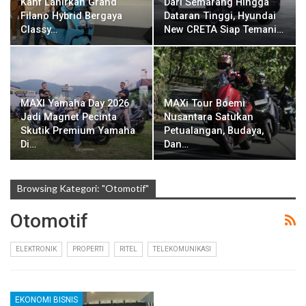
Kahf Lahirkan Grand
Dari Semarang Hingga
Filano Hybrid Bergaya
Dataran Tinggi, Hyundai
Classy…
New CRETA Siap Temani…
MAXI Yamaha Day 2026
MAXi Tour Boemi
Jadi Magnet Pecinta
Nusantara Satukan
Skutik Premium Yamaha
Petualangan, Budaya,
Di…
Dan…
Browsing Kategori: "Otomotif"
Otomotif
ELEKTRONIK
PROPERTI
RITEL
TELEKOMUNIKASI
EKONOMI BISNIS