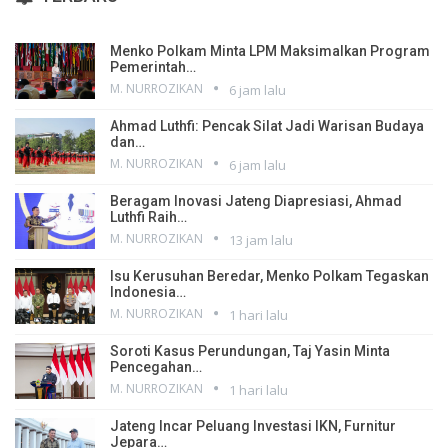
Menko Polkam Minta LPM Maksimalkan Program
Pemerintah…
M. NURROZIKAN
6 jam lalu
Ahmad Luthfi: Pencak Silat Jadi Warisan Budaya
dan…
M. NURROZIKAN
6 jam lalu
Beragam Inovasi Jateng Diapresiasi, Ahmad
Luthfi Raih…
M. NURROZIKAN
13 jam lalu
Isu Kerusuhan Beredar, Menko Polkam Tegaskan
Indonesia…
M. NURROZIKAN
1 hari lalu
Soroti Kasus Perundungan, Taj Yasin Minta
Pencegahan…
M. NURROZIKAN
1 hari lalu
Jateng Incar Peluang Investasi IKN, Furnitur
Jepara…