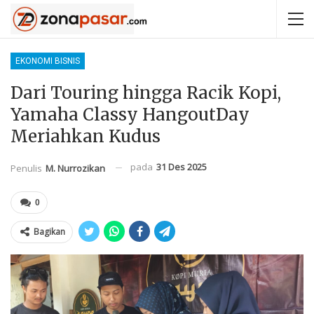
EKONOMI BISNIS
Dari Touring hingga Racik Kopi,
Yamaha Classy HangoutDay
Meriahkan Kudus
pada
31 Des 2025
Penulis
M. Nurrozikan
0
Bagikan