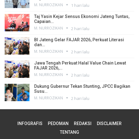
M. NURROZIKAN
1 hari lalu
Taj Yasin Kejar Sensus Ekonomi Jateng Tuntas,
Capaian…
M. NURROZIKAN
2 hari lalu
BI Jateng Gelar FAJAR 2026, Perkuat Literasi
dan…
M. NURROZIKAN
2 hari lalu
Jawa Tengah Perkuat Halal Value Chain Lewat
FAJAR 2026,…
M. NURROZIKAN
2 hari lalu
Dukung Gubernur Tekan Stunting, JPCC Bagikan
Susu…
M. NURROZIKAN
2 hari lalu
INFOGRAFIS
PEDOMAN
REDAKSI
DISCLAIMER
TENTANG