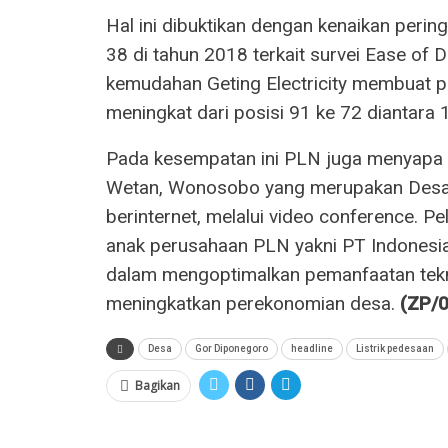
Hal ini dibuktikan dengan kenaikan perin
38 di tahun 2018 terkait survei Ease of
kemudahan Geting Electricity membuat po
meningkat dari posisi 91 ke 72 diantara 
Pada kesempatan ini PLN juga menyapa 
Wetan, Wonosobo yang merupakan Desa B
berinternet, melalui video conference. P
anak perusahaan PLN yakni PT Indones
dalam mengoptimalkan pemanfaatan tekn
meningkatkan perekonomian desa.
(ZP/0
Desa
Gor Diponegoro
headline
Listrik pedesaan
Bagikan