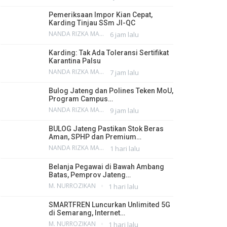
Pemeriksaan Impor Kian Cepat,
Karding Tinjau SSm JI-QC
NANDA RIZKA MAHENDRA
6 jam lalu
Karding: Tak Ada Toleransi Sertifikat
Karantina Palsu
NANDA RIZKA MAHENDRA
7 jam lalu
Bulog Jateng dan Polines Teken MoU,
Program Campus…
NANDA RIZKA MAHENDRA
9 jam lalu
BULOG Jateng Pastikan Stok Beras
Aman, SPHP dan Premium…
NANDA RIZKA MAHENDRA
1 hari lalu
Belanja Pegawai di Bawah Ambang
Batas, Pemprov Jateng…
M. NURROZIKAN
1 hari lalu
SMARTFREN Luncurkan Unlimited 5G
di Semarang, Internet…
M. NURROZIKAN
1 hari lalu