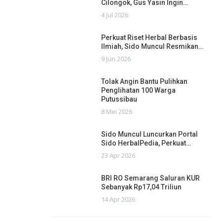
Cilongok, Gus Yasin Ingin…
4 Jul 2026
Perkuat Riset Herbal Berbasis
Ilmiah, Sido Muncul Resmikan…
9 Jun 2026
Tolak Angin Bantu Pulihkan
Penglihatan 100 Warga
Putussibau
8 Mei 2026
Sido Muncul Luncurkan Portal
Sido HerbalPedia, Perkuat…
23 Apr 2026
BRI RO Semarang Saluran KUR
Sebanyak Rp17,04 Triliun
14 Apr 2026