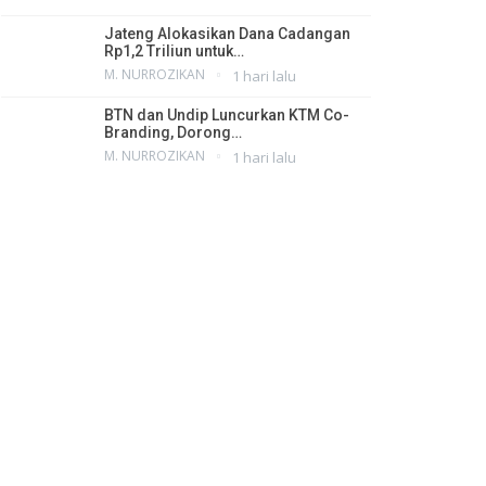
Jateng Alokasikan Dana Cadangan
Rp1,2 Triliun untuk…
M. NURROZIKAN
1 hari lalu
BTN dan Undip Luncurkan KTM Co-
Branding, Dorong…
M. NURROZIKAN
1 hari lalu