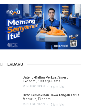
TERBARU
Jateng-Kaltim Perkuat Sinergi
Ekonomi, 19 Kerja Sama…
M. NURROZIKAN
5 jam lalu
BPS: Kemiskinan Jawa Tengah Terus
Menurun, Ekonomi…
M. NURROZIKAN
5 jam lalu