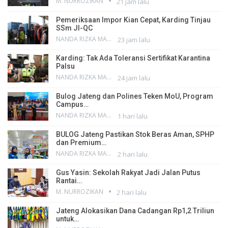
M. NURROZIKAN
21 jam lalu
Pemeriksaan Impor Kian Cepat, Karding Tinjau
SSm JI-QC
NANDA RIZKA MAHENDRA
23 jam lalu
Karding: Tak Ada Toleransi Sertifikat Karantina
Palsu
NANDA RIZKA MAHENDRA
24 jam lalu
Bulog Jateng dan Polines Teken MoU, Program
Campus…
NANDA RIZKA MAHENDRA
1 hari lalu
BULOG Jateng Pastikan Stok Beras Aman, SPHP
dan Premium…
NANDA RIZKA MAHENDRA
2 hari lalu
Gus Yasin: Sekolah Rakyat Jadi Jalan Putus
Rantai…
M. NURROZIKAN
2 hari lalu
Jateng Alokasikan Dana Cadangan Rp1,2 Triliun
untuk…