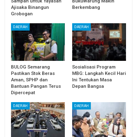
Sampah untuk Yayasan
BukuWarung Makin
Ajisaka Binangun
Berkembang
Grobogan
DAERAH
DAERAH
BULOG Semarang
Sosialisasi Program
Pastikan Stok Beras
MBG: Langkah Kecil Hari
Aman, SPHP dan
Ini Tentukan Masa
Bantuan Pangan Terus
Depan Bangsa
Dipercepat
DAERAH
DAERAH