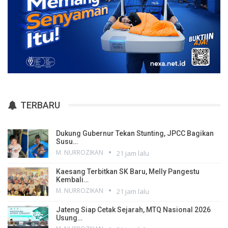
TERBARU
Dukung Gubernur Tekan Stunting, JPCC Bagikan
Susu…
M. NURROZIKAN
21 jam lalu
Kaesang Terbitkan SK Baru, Melly Pangestu
Kembali…
M. NURROZIKAN
21 jam lalu
Jateng Siap Cetak Sejarah, MTQ Nasional 2026
Usung…