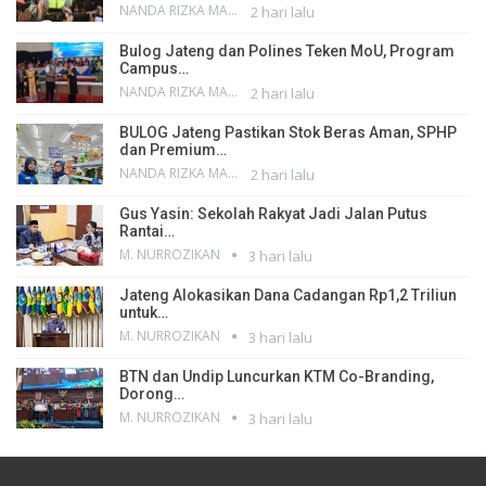
NANDA RIZKA MAHENDRA
2 hari lalu
Bulog Jateng dan Polines Teken MoU, Program
Campus…
NANDA RIZKA MAHENDRA
2 hari lalu
BULOG Jateng Pastikan Stok Beras Aman, SPHP
dan Premium…
NANDA RIZKA MAHENDRA
2 hari lalu
Gus Yasin: Sekolah Rakyat Jadi Jalan Putus
Rantai…
M. NURROZIKAN
3 hari lalu
Jateng Alokasikan Dana Cadangan Rp1,2 Triliun
untuk…
M. NURROZIKAN
3 hari lalu
BTN dan Undip Luncurkan KTM Co-Branding,
Dorong…
M. NURROZIKAN
3 hari lalu