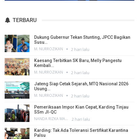
TERBARU
Dukung Gubernur Tekan Stunting, JPCC Bagikan
Susu…
M. NURROZIKAN
2 hari lalu
Kaesang Terbitkan SK Baru, Melly Pangestu
Kembali…
M. NURROZIKAN
2 hari lalu
Jateng Siap Cetak Sejarah, MTQ Nasional 2026
Usung…
M. NURROZIKAN
2 hari lalu
Pemeriksaan Impor Kian Cepat, Karding Tinjau
SSm JI-QC
NANDA RIZKA MAHENDRA
2 hari lalu
Karding: Tak Ada Toleransi Sertifikat Karantina
Palsu