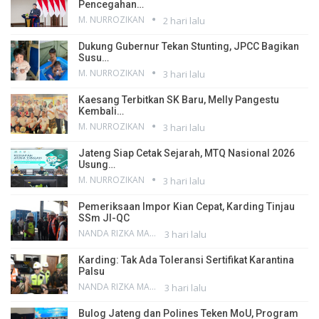
Pencegahan…
M. NURROZIKAN
2 hari lalu
Dukung Gubernur Tekan Stunting, JPCC Bagikan
Susu…
M. NURROZIKAN
3 hari lalu
Kaesang Terbitkan SK Baru, Melly Pangestu
Kembali…
M. NURROZIKAN
3 hari lalu
Jateng Siap Cetak Sejarah, MTQ Nasional 2026
Usung…
M. NURROZIKAN
3 hari lalu
Pemeriksaan Impor Kian Cepat, Karding Tinjau
SSm JI-QC
NANDA RIZKA MAHENDRA
3 hari lalu
Karding: Tak Ada Toleransi Sertifikat Karantina
Palsu
NANDA RIZKA MAHENDRA
3 hari lalu
Bulog Jateng dan Polines Teken MoU, Program