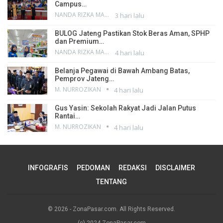
Campus…
NANDA RIZKA MAHENDRA
3 hari lalu
BULOG Jateng Pastikan Stok Beras Aman, SPHP
dan Premium…
NANDA RIZKA MAHENDRA
4 hari lalu
Belanja Pegawai di Bawah Ambang Batas,
Pemprov Jateng…
M. NURROZIKAN
4 hari lalu
Gus Yasin: Sekolah Rakyat Jadi Jalan Putus
Rantai…
M. NURROZIKAN
4 hari lalu
INFOGRAFIS
PEDOMAN
REDAKSI
DISCLAIMER
TENTANG
© 2026 - ZonaPasar.com. All Rights Reserved.
(c) 2024 ZonaPasar.com