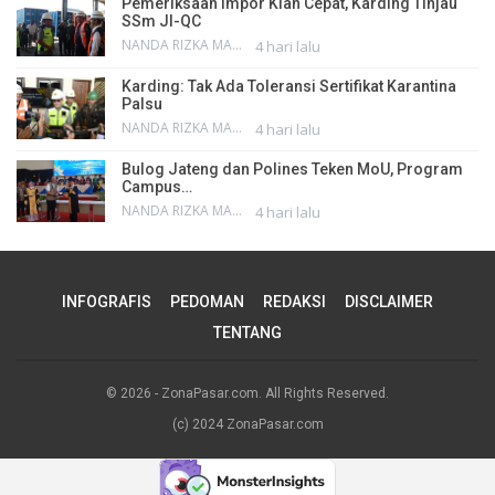
Pemeriksaan Impor Kian Cepat, Karding Tinjau
SSm JI-QC
NANDA RIZKA MAHENDRA
4 hari lalu
Karding: Tak Ada Toleransi Sertifikat Karantina
Palsu
NANDA RIZKA MAHENDRA
4 hari lalu
Bulog Jateng dan Polines Teken MoU, Program
Campus…
NANDA RIZKA MAHENDRA
4 hari lalu
INFOGRAFIS
PEDOMAN
REDAKSI
DISCLAIMER
TENTANG
© 2026 - ZonaPasar.com. All Rights Reserved.
(c) 2024 ZonaPasar.com