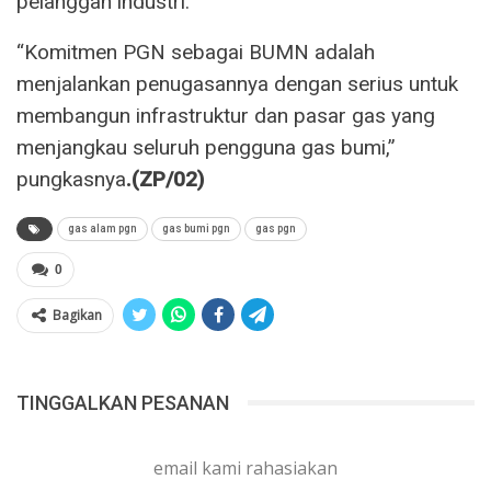
pelanggan industri.
“Komitmen PGN sebagai BUMN adalah
menjalankan penugasannya dengan serius untuk
membangun infrastruktur dan pasar gas yang
menjangkau seluruh pengguna gas bumi,”
pungkasnya
.(ZP/02)
gas alam pgn
gas bumi pgn
gas pgn
0
Bagikan
TINGGALKAN PESANAN
email kami rahasiakan