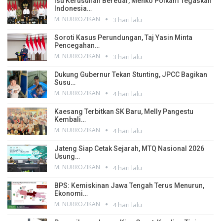
Isu Kerusuhan Beredar, Menko Polkam Tegaskan
Indonesia…
M. NURROZIKAN
3 hari lalu
Soroti Kasus Perundungan, Taj Yasin Minta
Pencegahan…
M. NURROZIKAN
3 hari lalu
Dukung Gubernur Tekan Stunting, JPCC Bagikan
Susu…
M. NURROZIKAN
4 hari lalu
Kaesang Terbitkan SK Baru, Melly Pangestu
Kembali…
M. NURROZIKAN
4 hari lalu
Jateng Siap Cetak Sejarah, MTQ Nasional 2026
Usung…
M. NURROZIKAN
4 hari lalu
BPS: Kemiskinan Jawa Tengah Terus Menurun,
Ekonomi…
M. NURROZIKAN
4 hari lalu