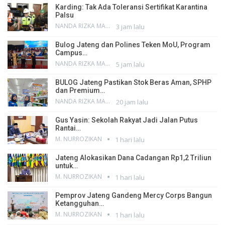
Karding: Tak Ada Toleransi Sertifikat Karantina
Palsu
NANDA RIZKA MAHENDRA
3 jam lalu
Bulog Jateng dan Polines Teken MoU, Program
Campus…
NANDA RIZKA MAHENDRA
5 jam lalu
BULOG Jateng Pastikan Stok Beras Aman, SPHP
dan Premium…
NANDA RIZKA MAHENDRA
20 jam lalu
Gus Yasin: Sekolah Rakyat Jadi Jalan Putus
Rantai…
M. NURROZIKAN
1 hari lalu
Jateng Alokasikan Dana Cadangan Rp1,2 Triliun
untuk…
M. NURROZIKAN
1 hari lalu
Pemprov Jateng Gandeng Mercy Corps Bangun
Ketangguhan…
M. NURROZIKAN
1 hari lalu