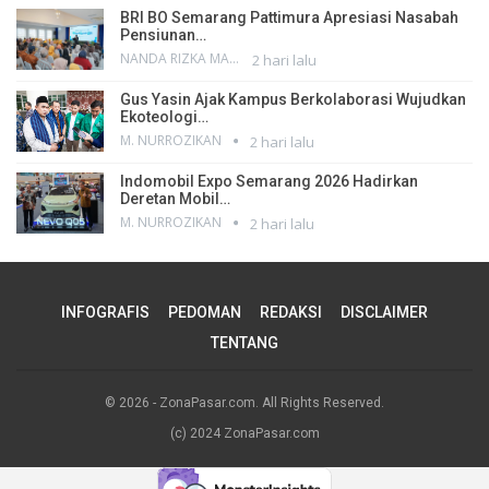
BRI BO Semarang Pattimura Apresiasi Nasabah
Pensiunan…
NANDA RIZKA MAHENDRA
2 hari lalu
Gus Yasin Ajak Kampus Berkolaborasi Wujudkan
Ekoteologi…
M. NURROZIKAN
2 hari lalu
Indomobil Expo Semarang 2026 Hadirkan
Deretan Mobil…
M. NURROZIKAN
2 hari lalu
INFOGRAFIS
PEDOMAN
REDAKSI
DISCLAIMER
TENTANG
© 2026 - ZonaPasar.com. All Rights Reserved.
(c) 2024 ZonaPasar.com