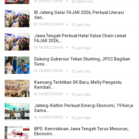
M. NURROZIKAN
40 detik lalu
BI Jateng Gelar FAJAR 2026, Perkuat Literasi
dan…
M. NURROZIKAN
15 jam lalu
Jawa Tengah Perkuat Halal Value Chain Lewat
FAJAR 2026,…
M. NURROZIKAN
15 jam lalu
Dukung Gubernur Tekan Stunting, JPCC Bagikan
Susu…
M. NURROZIKAN
15 jam lalu
Kaesang Terbitkan SK Baru, Melly Pangestu
Kembali…
M. NURROZIKAN
15 jam lalu
Jateng-Kaltim Perkuat Sinergi Ekonomi, 19 Kerja
Sama…
M. NURROZIKAN
16 jam lalu
BPS: Kemiskinan Jawa Tengah Terus Menurun,
Ekonomi…