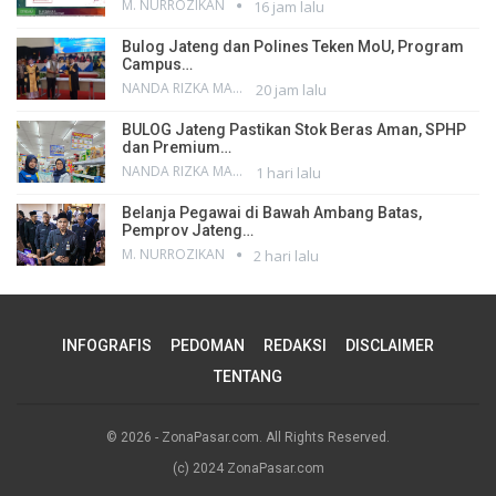
M. NURROZIKAN
16 jam lalu
Bulog Jateng dan Polines Teken MoU, Program
Campus…
NANDA RIZKA MAHENDRA
20 jam lalu
BULOG Jateng Pastikan Stok Beras Aman, SPHP
dan Premium…
NANDA RIZKA MAHENDRA
1 hari lalu
Belanja Pegawai di Bawah Ambang Batas,
Pemprov Jateng…
M. NURROZIKAN
2 hari lalu
INFOGRAFIS
PEDOMAN
REDAKSI
DISCLAIMER
TENTANG
© 2026 - ZonaPasar.com. All Rights Reserved.
(c) 2024 ZonaPasar.com