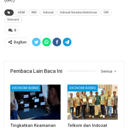
eSIM
IM3
Indosat
Indosat Ooredoo Hutchison
IOH
Simcard
0
Bagikan
Pembaca Lain Baca Ini
Semua
EKONOMI BISNIS
EKONOMI BISNIS
Tingkatkan Keamanan
Telkom dan Indosat