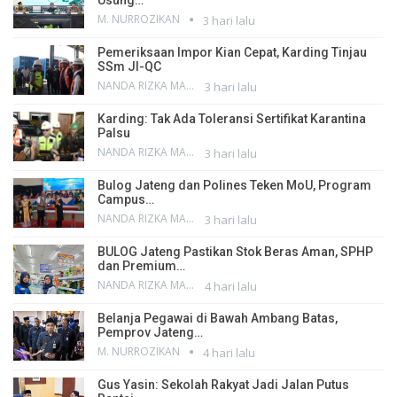
Usung…
M. NURROZIKAN
3 hari lalu
Pemeriksaan Impor Kian Cepat, Karding Tinjau
SSm JI-QC
NANDA RIZKA MAHENDRA
3 hari lalu
Karding: Tak Ada Toleransi Sertifikat Karantina
Palsu
NANDA RIZKA MAHENDRA
3 hari lalu
Bulog Jateng dan Polines Teken MoU, Program
Campus…
NANDA RIZKA MAHENDRA
3 hari lalu
BULOG Jateng Pastikan Stok Beras Aman, SPHP
dan Premium…
NANDA RIZKA MAHENDRA
4 hari lalu
Belanja Pegawai di Bawah Ambang Batas,
Pemprov Jateng…
M. NURROZIKAN
4 hari lalu
Gus Yasin: Sekolah Rakyat Jadi Jalan Putus