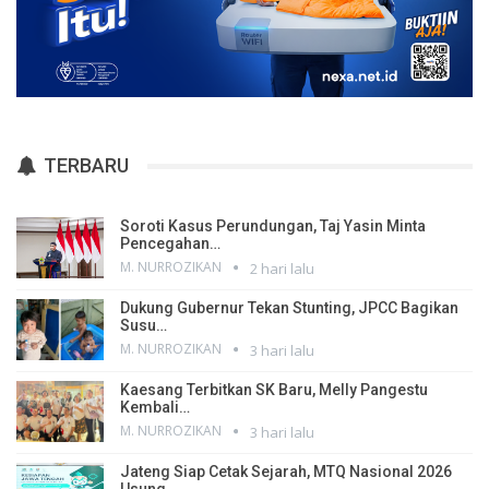
TERBARU
Soroti Kasus Perundungan, Taj Yasin Minta
Pencegahan…
M. NURROZIKAN
2 hari lalu
Dukung Gubernur Tekan Stunting, JPCC Bagikan
Susu…
M. NURROZIKAN
3 hari lalu
Kaesang Terbitkan SK Baru, Melly Pangestu
Kembali…
M. NURROZIKAN
3 hari lalu
Jateng Siap Cetak Sejarah, MTQ Nasional 2026