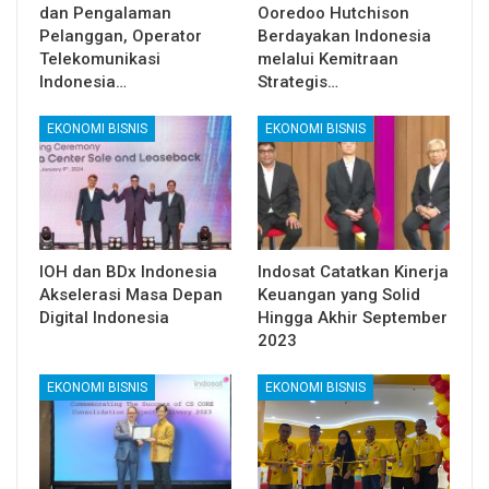
dan Pengalaman
Ooredoo Hutchison
Pelanggan, Operator
Berdayakan Indonesia
Telekomunikasi
melalui Kemitraan
Indonesia…
Strategis…
EKONOMI BISNIS
EKONOMI BISNIS
IOH dan BDx Indonesia
Indosat Catatkan Kinerja
Akselerasi Masa Depan
Keuangan yang Solid
Digital Indonesia
Hingga Akhir September
2023
EKONOMI BISNIS
EKONOMI BISNIS