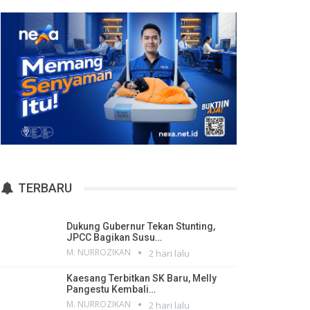
TERBARU
Dukung Gubernur Tekan Stunting,
JPCC Bagikan Susu…
M. NURROZIKAN
2 hari lalu
Kaesang Terbitkan SK Baru, Melly
Pangestu Kembali…
M. NURROZIKAN
2 hari lalu