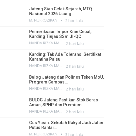
Jateng Siap Cetak Sejarah, MTQ
Nasional 2026 Usung…
M. NURROZIKAN
2 hari lalu
Pemeriksaan Impor Kian Cepat,
Karding Tinjau SSm JI-QC
NANDA RIZKA MAHENDRA
2 hari lalu
Karding: Tak Ada Toleransi Sertifikat
Karantina Palsu
NANDA RIZKA MAHENDRA
2 hari lalu
Bulog Jateng dan Polines Teken MoU,
Program Campus…
NANDA RIZKA MAHENDRA
2 hari lalu
BULOG Jateng Pastikan Stok Beras
Aman, SPHP dan Premium…
NANDA RIZKA MAHENDRA
2 hari lalu
Gus Yasin: Sekolah Rakyat Jadi Jalan
Putus Rantai…
M. NURROZIKAN
3 hari lalu