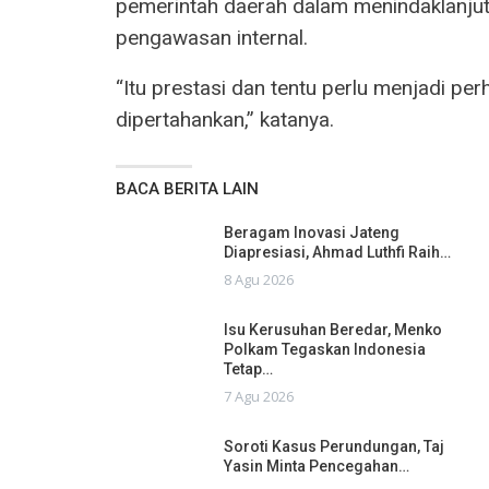
pemerintah daerah dalam menindaklanjut
pengawasan internal.
“Itu prestasi dan tentu perlu menjadi per
dipertahankan,” katanya.
BACA BERITA LAIN
Beragam Inovasi Jateng
Diapresiasi, Ahmad Luthfi Raih…
8 Agu 2026
Isu Kerusuhan Beredar, Menko
Polkam Tegaskan Indonesia
Tetap…
7 Agu 2026
Soroti Kasus Perundungan, Taj
Yasin Minta Pencegahan…