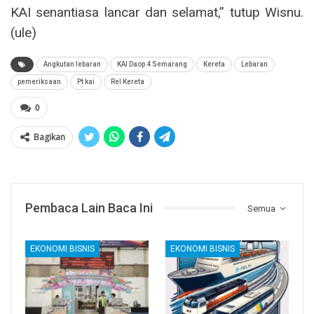
KAI senantiasa lancar dan selamat,” tutup Wisnu.
(ule)
Angkutan lebaran
KAI Daop 4 Semarang
Kereta
Lebaran
pemeriksaan
Pt kai
Rel Kereta
0
Bagikan
Pembaca Lain Baca Ini
Semua
EKONOMI BISNIS
EKONOMI BISNIS