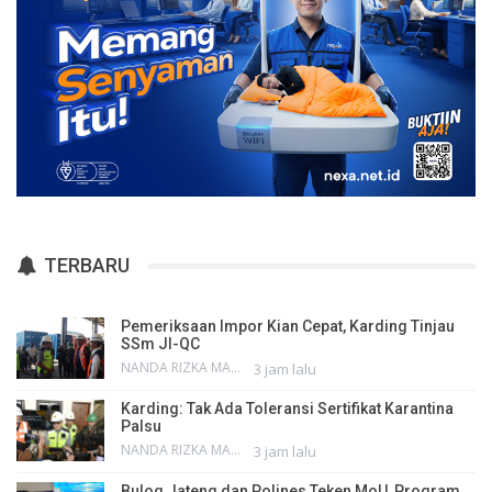
TERBARU
Pemeriksaan Impor Kian Cepat, Karding Tinjau
SSm JI-QC
NANDA RIZKA MAHENDRA
3 jam lalu
Karding: Tak Ada Toleransi Sertifikat Karantina
Palsu
NANDA RIZKA MAHENDRA
3 jam lalu
Bulog Jateng dan Polines Teken MoU, Program