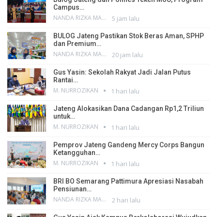
Campus…
NANDA RIZKA MAHENDRA
5 jam lalu
BULOG Jateng Pastikan Stok Beras Aman, SPHP
dan Premium…
NANDA RIZKA MAHENDRA
20 jam lalu
Gus Yasin: Sekolah Rakyat Jadi Jalan Putus
Rantai…
M. NURROZIKAN
1 hari lalu
Jateng Alokasikan Dana Cadangan Rp1,2 Triliun
untuk…
M. NURROZIKAN
1 hari lalu
Pemprov Jateng Gandeng Mercy Corps Bangun
Ketangguhan…
M. NURROZIKAN
1 hari lalu
BRI BO Semarang Pattimura Apresiasi Nasabah
Pensiunan…
NANDA RIZKA MAHENDRA
2 hari lalu