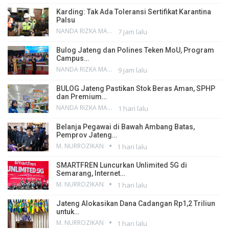
Karding: Tak Ada Toleransi Sertifikat Karantina
Palsu
NANDA RIZKA MAHENDRA
7 jam lalu
Bulog Jateng dan Polines Teken MoU, Program
Campus…
NANDA RIZKA MAHENDRA
9 jam lalu
BULOG Jateng Pastikan Stok Beras Aman, SPHP
dan Premium…
NANDA RIZKA MAHENDRA
1 hari lalu
Belanja Pegawai di Bawah Ambang Batas,
Pemprov Jateng…
M. NURROZIKAN
1 hari lalu
SMARTFREN Luncurkan Unlimited 5G di
Semarang, Internet…
M. NURROZIKAN
1 hari lalu
Jateng Alokasikan Dana Cadangan Rp1,2 Triliun
untuk…
M. NURROZIKAN
1 hari lalu