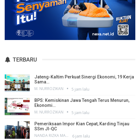
TERBARU
Jateng-Kaltim Perkuat Sinergi Ekonomi, 19 Kerja
Sama…
M. NURROZIKAN
5 jam lalu
BPS: Kemiskinan Jawa Tengah Terus Menurun,
Ekonomi…
M. NURROZIKAN
5 jam lalu
Pemeriksaan Impor Kian Cepat, Karding Tinjau
SSm JI-QC
NANDA RIZKA MAHENDRA
6 jam lalu