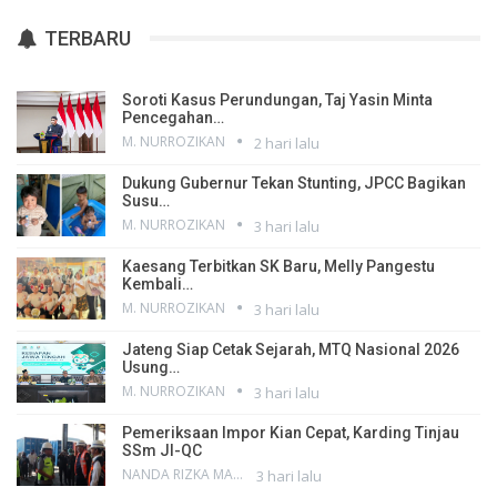
TERBARU
Soroti Kasus Perundungan, Taj Yasin Minta
Pencegahan…
M. NURROZIKAN
2 hari lalu
Dukung Gubernur Tekan Stunting, JPCC Bagikan
Susu…
M. NURROZIKAN
3 hari lalu
Kaesang Terbitkan SK Baru, Melly Pangestu
Kembali…
M. NURROZIKAN
3 hari lalu
Jateng Siap Cetak Sejarah, MTQ Nasional 2026
Usung…
M. NURROZIKAN
3 hari lalu
Pemeriksaan Impor Kian Cepat, Karding Tinjau
SSm JI-QC
NANDA RIZKA MAHENDRA
3 hari lalu