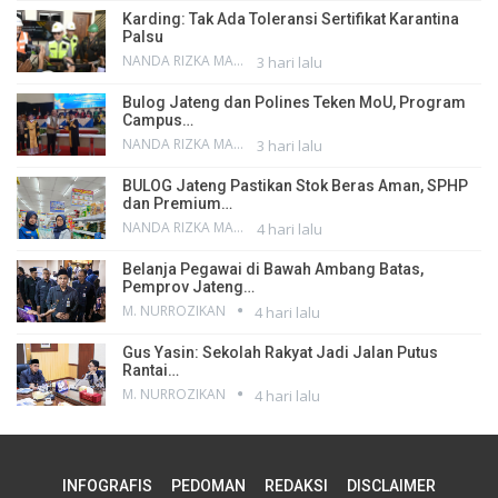
Karding: Tak Ada Toleransi Sertifikat Karantina
Palsu
NANDA RIZKA MAHENDRA
3 hari lalu
Bulog Jateng dan Polines Teken MoU, Program
Campus…
NANDA RIZKA MAHENDRA
3 hari lalu
BULOG Jateng Pastikan Stok Beras Aman, SPHP
dan Premium…
NANDA RIZKA MAHENDRA
4 hari lalu
Belanja Pegawai di Bawah Ambang Batas,
Pemprov Jateng…
M. NURROZIKAN
4 hari lalu
Gus Yasin: Sekolah Rakyat Jadi Jalan Putus
Rantai…
M. NURROZIKAN
4 hari lalu
INFOGRAFIS
PEDOMAN
REDAKSI
DISCLAIMER