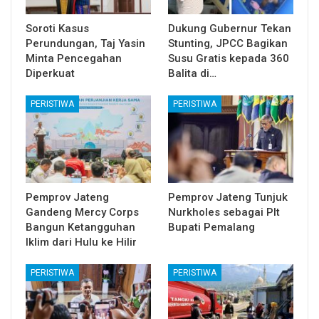
Soroti Kasus
Dukung Gubernur Tekan
Perundungan, Taj Yasin
Stunting, JPCC Bagikan
Minta Pencegahan
Susu Gratis kepada 360
Diperkuat
Balita di…
PERISTIWA
PERISTIWA
Pemprov Jateng
Pemprov Jateng Tunjuk
Gandeng Mercy Corps
Nurkholes sebagai Plt
Bangun Ketangguhan
Bupati Pemalang
Iklim dari Hulu ke Hilir
PERISTIWA
PERISTIWA