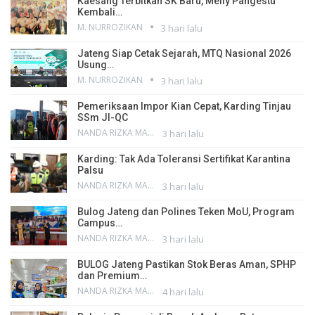
Kaesang Terbitkan SK Baru, Melly Pangestu
Kembali…
M. NURROZIKAN
3 hari lalu
Jateng Siap Cetak Sejarah, MTQ Nasional 2026
Usung…
M. NURROZIKAN
3 hari lalu
Pemeriksaan Impor Kian Cepat, Karding Tinjau
SSm JI-QC
NANDA RIZKA MAHENDRA
3 hari lalu
Karding: Tak Ada Toleransi Sertifikat Karantina
Palsu
NANDA RIZKA MAHENDRA
3 hari lalu
Bulog Jateng dan Polines Teken MoU, Program
Campus…
NANDA RIZKA MAHENDRA
3 hari lalu
BULOG Jateng Pastikan Stok Beras Aman, SPHP
dan Premium…
NANDA RIZKA MAHENDRA
4 hari lalu