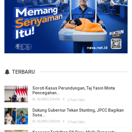
TERBARU
Soroti Kasus Perundungan, Taj Yasin Minta
Pencegahan…
M. NURROZIKAN
2 hari lalu
Dukung Gubernur Tekan Stunting, JPCC Bagikan
Susu…
M. NURROZIKAN
3 hari lalu