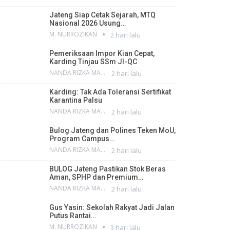
Jateng Siap Cetak Sejarah, MTQ
Nasional 2026 Usung…
M. NURROZIKAN
2 hari lalu
Pemeriksaan Impor Kian Cepat,
Karding Tinjau SSm JI-QC
NANDA RIZKA MAHENDRA
2 hari lalu
Karding: Tak Ada Toleransi Sertifikat
Karantina Palsu
NANDA RIZKA MAHENDRA
2 hari lalu
Bulog Jateng dan Polines Teken MoU,
Program Campus…
NANDA RIZKA MAHENDRA
2 hari lalu
BULOG Jateng Pastikan Stok Beras
Aman, SPHP dan Premium…
NANDA RIZKA MAHENDRA
2 hari lalu
Gus Yasin: Sekolah Rakyat Jadi Jalan
Putus Rantai…
M. NURROZIKAN
3 hari lalu