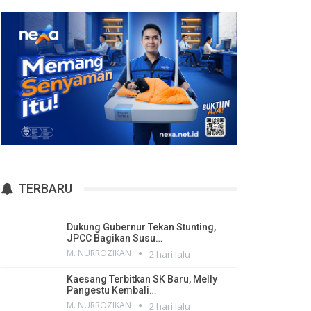
TERBARU
Dukung Gubernur Tekan Stunting,
JPCC Bagikan Susu…
M. NURROZIKAN
2 hari lalu
Kaesang Terbitkan SK Baru, Melly
Pangestu Kembali…
M. NURROZIKAN
2 hari lalu