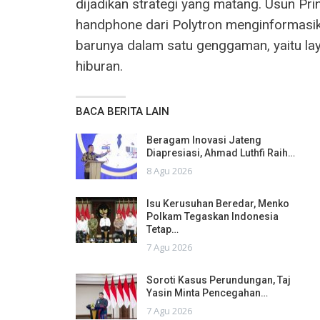
dijadikan strategi yang matang. Usun Pr
handphone dari Polytron menginformasi
barunya dalam satu genggaman, yaitu la
hiburan.
BACA BERITA LAIN
Beragam Inovasi Jateng
Diapresiasi, Ahmad Luthfi Raih…
8 Agu 2026
Isu Kerusuhan Beredar, Menko
Polkam Tegaskan Indonesia
Tetap…
7 Agu 2026
Soroti Kasus Perundungan, Taj
Yasin Minta Pencegahan…
7 Agu 2026