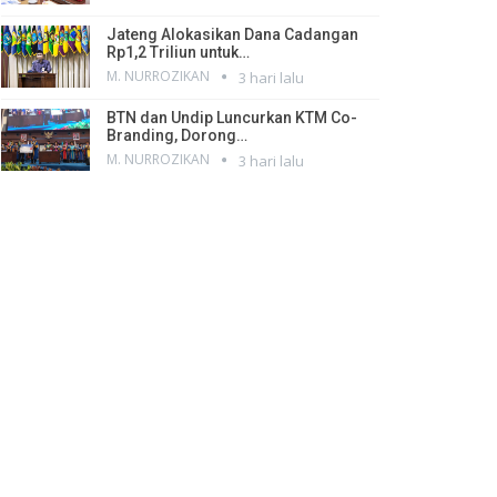
Jateng Alokasikan Dana Cadangan
Rp1,2 Triliun untuk…
M. NURROZIKAN
3 hari lalu
BTN dan Undip Luncurkan KTM Co-
Branding, Dorong…
M. NURROZIKAN
3 hari lalu