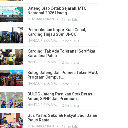
Jateng Siap Cetak Sejarah, MTQ
Nasional 2026 Usung…
M. NURROZIKAN
2 hari lalu
Pemeriksaan Impor Kian Cepat,
Karding Tinjau SSm JI-QC
NANDA RIZKA MAHENDRA
2 hari lalu
Karding: Tak Ada Toleransi Sertifikat
Karantina Palsu
NANDA RIZKA MAHENDRA
2 hari lalu
Bulog Jateng dan Polines Teken MoU,
Program Campus…
NANDA RIZKA MAHENDRA
2 hari lalu
BULOG Jateng Pastikan Stok Beras
Aman, SPHP dan Premium…
NANDA RIZKA MAHENDRA
2 hari lalu
Gus Yasin: Sekolah Rakyat Jadi Jalan
Putus Rantai…
M. NURROZIKAN
3 hari lalu