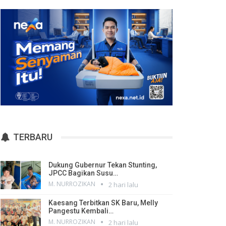
TERBARU
Dukung Gubernur Tekan Stunting,
JPCC Bagikan Susu…
M. NURROZIKAN
2 hari lalu
Kaesang Terbitkan SK Baru, Melly
Pangestu Kembali…
M. NURROZIKAN
2 hari lalu