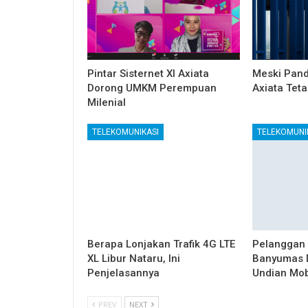
Pintar Sisternet Xl Axiata
Meski Pand
Dorong UMKM Perempuan
Axiata Tet
Milenial
TELEKOMUNIKASI
TELEKOMUNI
Berapa Lonjakan Trafik 4G LTE
Pelanggan 
XL Libur Nataru, Ini
Banyumas 
Penjelasannya
Undian Mob
PREV
NEXT