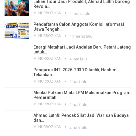
Lahan Tidur Jadi Produktif, Ahmad Luthfi Dorong
Revola…
M. NURROZIKAN
4 menit lalu
Pendaftaran Calon Anggota Komisi Informasi
Jawa Tengah…
M. NURROZIKAN
14 menit lalu
Energi Matahari Jadi Andalan Baru Petani Jateng
untuk…
M. NURROZIKAN
4 jam lalu
Pengurus INTI 2026-2030 Dilantik, Hashim
Tekankan…
M. NURROZIKAN
1 hari lalu
Menko Polkam Minta LPM Maksimalkan Program
Pemerintah…
M. NURROZIKAN
2 hari lalu
Ahmad Luthfi: Pencak Silat Jadi Warisan Budaya
dan…
M. NURROZIKAN
2 hari lalu