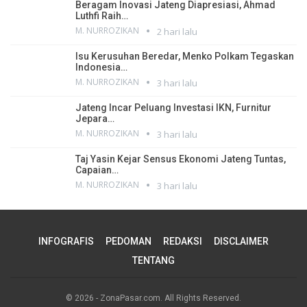
Beragam Inovasi Jateng Diapresiasi, Ahmad
Luthfi Raih…
M. NURROZIKAN
2 hari lalu
Isu Kerusuhan Beredar, Menko Polkam Tegaskan
Indonesia…
M. NURROZIKAN
3 hari lalu
Jateng Incar Peluang Investasi IKN, Furnitur
Jepara…
M. NURROZIKAN
3 hari lalu
Taj Yasin Kejar Sensus Ekonomi Jateng Tuntas,
Capaian…
M. NURROZIKAN
3 hari lalu
INFOGRAFIS
PEDOMAN
REDAKSI
DISCLAIMER
TENTANG
© 2026 - ZonaPasar.com. All Rights Reserved.