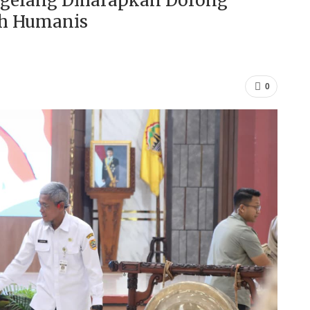
agelang Diharapkan Dorong
ih Humanis
0