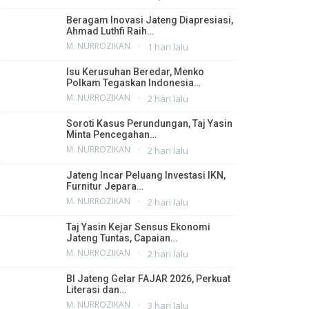
Beragam Inovasi Jateng Diapresiasi,
Ahmad Luthfi Raih…
M. NURROZIKAN
1 hari lalu
Isu Kerusuhan Beredar, Menko
Polkam Tegaskan Indonesia…
M. NURROZIKAN
2 hari lalu
Soroti Kasus Perundungan, Taj Yasin
Minta Pencegahan…
M. NURROZIKAN
2 hari lalu
Jateng Incar Peluang Investasi IKN,
Furnitur Jepara…
M. NURROZIKAN
2 hari lalu
Taj Yasin Kejar Sensus Ekonomi
Jateng Tuntas, Capaian…
M. NURROZIKAN
2 hari lalu
BI Jateng Gelar FAJAR 2026, Perkuat
Literasi dan…
M. NURROZIKAN
3 hari lalu