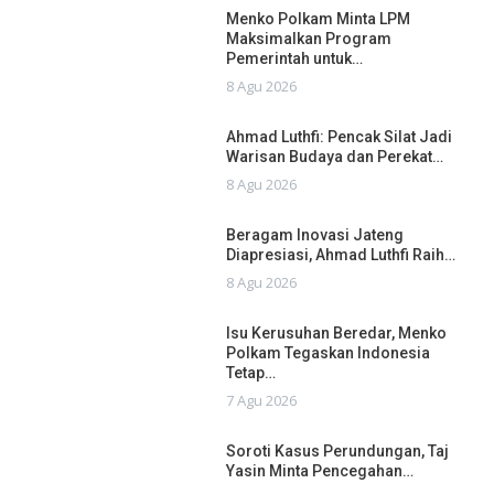
Menko Polkam Minta LPM
Maksimalkan Program
Pemerintah untuk…
8 Agu 2026
Ahmad Luthfi: Pencak Silat Jadi
Warisan Budaya dan Perekat…
8 Agu 2026
Beragam Inovasi Jateng
Diapresiasi, Ahmad Luthfi Raih…
8 Agu 2026
Isu Kerusuhan Beredar, Menko
Polkam Tegaskan Indonesia
Tetap…
7 Agu 2026
Soroti Kasus Perundungan, Taj
Yasin Minta Pencegahan…