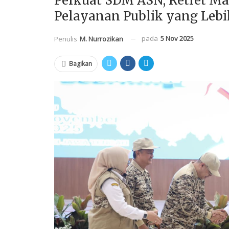
Perkuat SDM ASN, Retret M
Pelayanan Publik yang Leb
pada
5 Nov 2025
Penulis
M. Nurrozikan
Bagikan