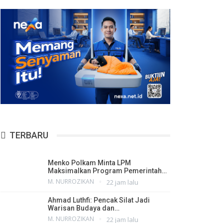
TERBARU
Menko Polkam Minta LPM
Maksimalkan Program Pemerintah…
M. NURROZIKAN
22 jam lalu
Ahmad Luthfi: Pencak Silat Jadi
Warisan Budaya dan…
M. NURROZIKAN
22 jam lalu