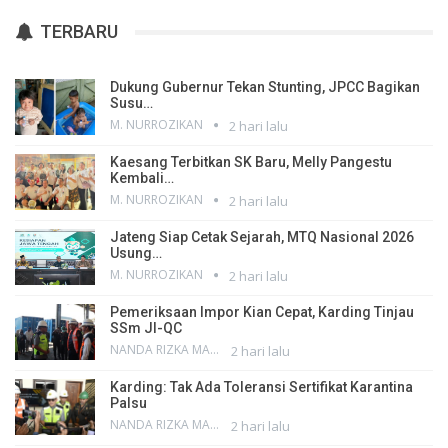
TERBARU
Dukung Gubernur Tekan Stunting, JPCC Bagikan
Susu…
M. NURROZIKAN
2 hari lalu
Kaesang Terbitkan SK Baru, Melly Pangestu
Kembali…
M. NURROZIKAN
2 hari lalu
Jateng Siap Cetak Sejarah, MTQ Nasional 2026
Usung…
M. NURROZIKAN
2 hari lalu
Pemeriksaan Impor Kian Cepat, Karding Tinjau
SSm JI-QC
NANDA RIZKA MAHENDRA
2 hari lalu
Karding: Tak Ada Toleransi Sertifikat Karantina
Palsu
NANDA RIZKA MAHENDRA
2 hari lalu