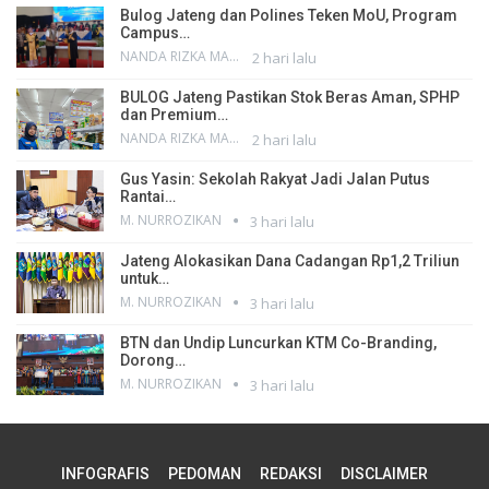
Bulog Jateng dan Polines Teken MoU, Program
Campus…
NANDA RIZKA MAHENDRA
2 hari lalu
BULOG Jateng Pastikan Stok Beras Aman, SPHP
dan Premium…
NANDA RIZKA MAHENDRA
2 hari lalu
Gus Yasin: Sekolah Rakyat Jadi Jalan Putus
Rantai…
M. NURROZIKAN
3 hari lalu
Jateng Alokasikan Dana Cadangan Rp1,2 Triliun
untuk…
M. NURROZIKAN
3 hari lalu
BTN dan Undip Luncurkan KTM Co-Branding,
Dorong…
M. NURROZIKAN
3 hari lalu
INFOGRAFIS
PEDOMAN
REDAKSI
DISCLAIMER