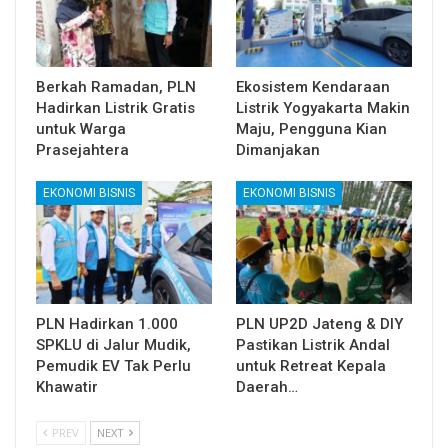
Berkah Ramadan, PLN
Ekosistem Kendaraan
Hadirkan Listrik Gratis
Listrik Yogyakarta Makin
untuk Warga
Maju, Pengguna Kian
Prasejahtera
Dimanjakan
EKONOMI BISNIS
EKONOMI BISNIS
PLN Hadirkan 1.000
PLN UP2D Jateng & DIY
SPKLU di Jalur Mudik,
Pastikan Listrik Andal
Pemudik EV Tak Perlu
untuk Retreat Kepala
Khawatir
Daerah…
PREV
NEXT