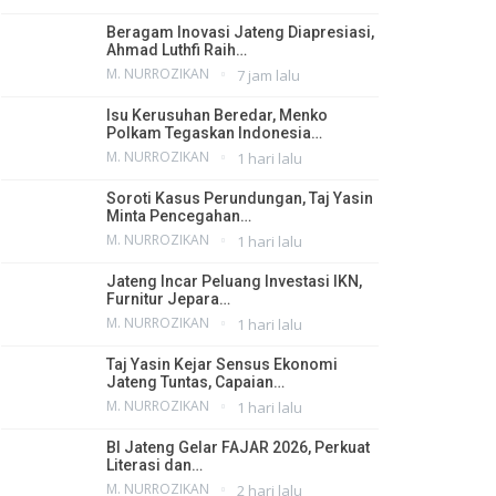
Beragam Inovasi Jateng Diapresiasi,
Ahmad Luthfi Raih…
M. NURROZIKAN
7 jam lalu
Isu Kerusuhan Beredar, Menko
Polkam Tegaskan Indonesia…
M. NURROZIKAN
1 hari lalu
Soroti Kasus Perundungan, Taj Yasin
Minta Pencegahan…
M. NURROZIKAN
1 hari lalu
Jateng Incar Peluang Investasi IKN,
Furnitur Jepara…
M. NURROZIKAN
1 hari lalu
Taj Yasin Kejar Sensus Ekonomi
Jateng Tuntas, Capaian…
M. NURROZIKAN
1 hari lalu
BI Jateng Gelar FAJAR 2026, Perkuat
Literasi dan…
M. NURROZIKAN
2 hari lalu