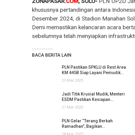
ZONAPASAR
.COM
, SOLO-
PLN UP2D Jate
khususnya pertandingan antara Indonesia 
Desember 2024, di Stadion Manahan Solo 
Demi memastikan kelancaran acara bertar
sebelumnya telah menyiapkan infrastruktur
BACA BERITA LAIN
PLN Pastikan SPKLU di Rest Area
KM 445B Siap Layani Pemudik…
23 Mar 2025
Jadi Titik Krusial Mudik, Menteri
ESDM Pastikan Kesiapan…
21 Mar 2025
PLN Gelar “Terang Berkah
Ramadhan”, Bagikan…
18 Mar 2025