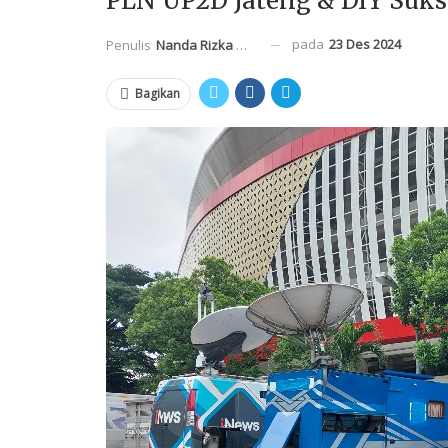
PLN UP2D Jateng & DIY Suks
pada
23 Des 2024
Penulis
Nanda Rizka Mahendra
Bagikan