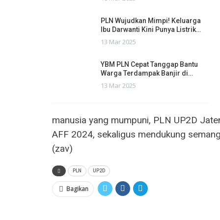
PLN Wujudkan Mimpi! Keluarga
Ibu Darwanti Kini Punya Listrik…
13 Mar 2025
YBM PLN Cepat Tanggap Bantu
Warga Terdampak Banjir di…
13 Mar 2025
manusia yang mumpuni, PLN UP2D Jateng
AFF 2024, sekaligus mendukung semanga
(zav)
PLN
UP2D
Bagikan