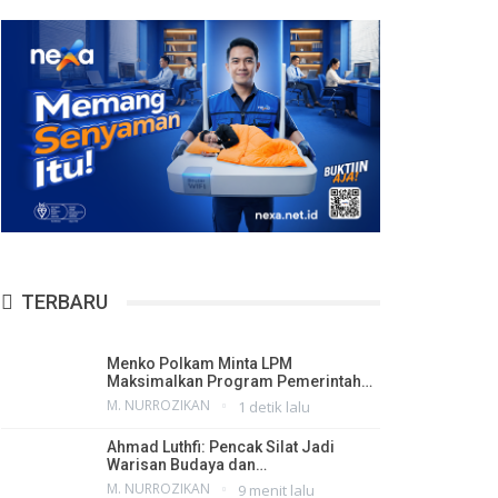
TERBARU
Menko Polkam Minta LPM
Maksimalkan Program Pemerintah…
M. NURROZIKAN
1 detik lalu
Ahmad Luthfi: Pencak Silat Jadi
Warisan Budaya dan…
M. NURROZIKAN
9 menit lalu